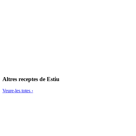
Salsa de tahina i llimona
Altres receptes de
Estiu
Veure-les totes ›