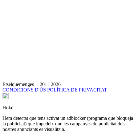
Amanida d’api i gelat de poma amb gust de menta
Galetes de cigrons i ametlla
Etselquemenges
|
2011-2026
CONDICIONS D'ÚS
POLÍTICA DE PRIVACITAT
Hola!
Hem detectat que tens activat un adblocker (programa que bloqueja
la publicitat) que impedeix que les campanyes de publicitat dels
nostres anunciants es visualitzin.