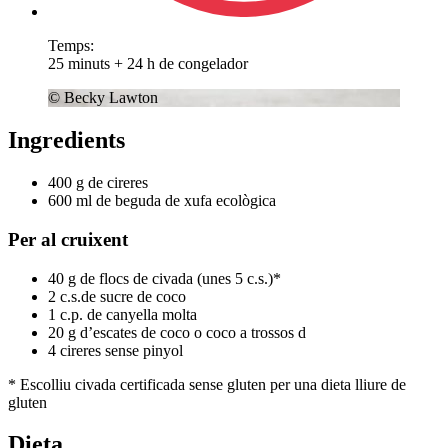
Temps:
25 minuts + 24 h de congelador
© Becky Lawton
Ingredients
400 g de cireres
600 ml de beguda de xufa ecològica
Per al cruixent
40 g de flocs de civada (unes 5 c.s.)*
2 c.s.de sucre de coco
1 c.p. de canyella molta
20 g d’escates de coco o coco a trossos d
4 cireres sense pinyol
* Escolliu civada certificada sense gluten per una dieta lliure de
gluten
Dieta