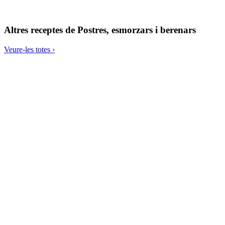
Cassoletes de mango i coco
Altres receptes de
Postres, esmorzars i berenars
Veure-les totes ›