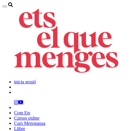
inicia sessió
Com Ets
Cursos online
Curs Menopausa
Llibre