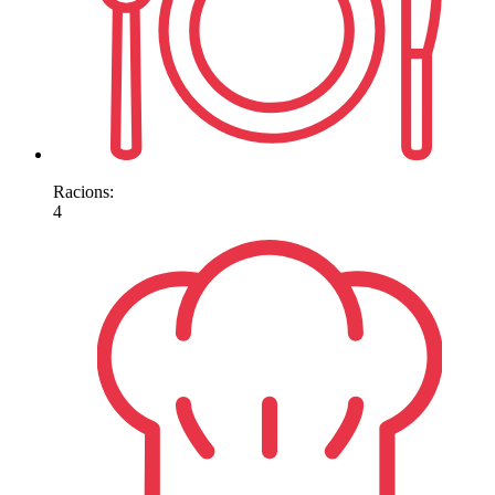
Racions:
4