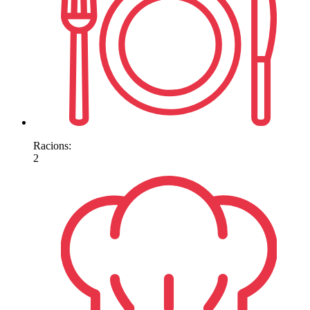
Racions:
2