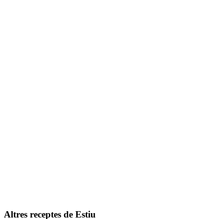
Guacamole de peix blau petit
Altres receptes de
Estiu