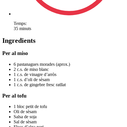
Temps:
35 minuts
Ingredients
Per al miso
6 pastanagues morades (aprox.)
2 c.s. de miso blanc
1 c.s. de vinagre d’arròs
1 c.s. d’oli de sèsam
1 c.s. de gingebre fresc ratllat
Per al tofu
1 bloc petit de tofu
Oli de sèsam
Salsa de soja
Sal de sèsam
Flocs d’alga nori