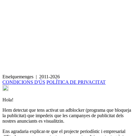
Paté vegetal d’avellanes, pastanaga i canyella
Etselquemenges
|
2011-2026
CONDICIONS D'ÚS
POLÍTICA DE PRIVACITAT
Hola!
Hem detectat que tens activat un adblocker (programa que bloqueja
la publicitat) que impedeix que les campanyes de publicitat dels
nostres anunciants es visualitzin.
Ens agradaria explicar-te que el projecte periodístic i empresarial