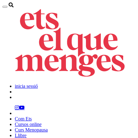
inicia sessió
Com Ets
Cursos online
Curs Menopausa
Llibre