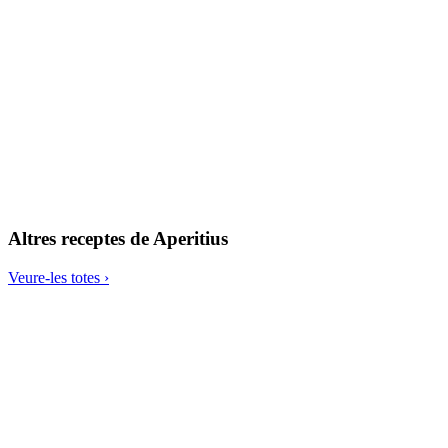
Apiguaca, crema d’api i poma
Altres receptes de
Aperitius
Veure-les totes ›