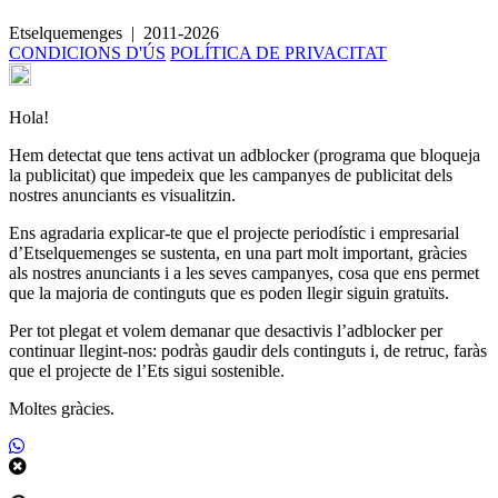
Maduixots amb cobertura de xocolata
Etselquemenges
|
2011-2026
CONDICIONS D'ÚS
POLÍTICA DE PRIVACITAT
Hola!
Hem detectat que tens activat un adblocker (programa que bloqueja
la publicitat) que impedeix que les campanyes de publicitat dels
nostres anunciants es visualitzin.
Ens agradaria explicar-te que el projecte periodístic i empresarial
d’Etselquemenges se sustenta, en una part molt important, gràcies
als nostres anunciants i a les seves campanyes, cosa que ens permet
que la majoria de continguts que es poden llegir siguin gratuïts.
Per tot plegat et volem demanar que desactivis l’adblocker per
continuar llegint-nos: podràs gaudir dels continguts i, de retruc, faràs
que el projecte de l’Ets sigui sostenible.
Moltes gràcies.