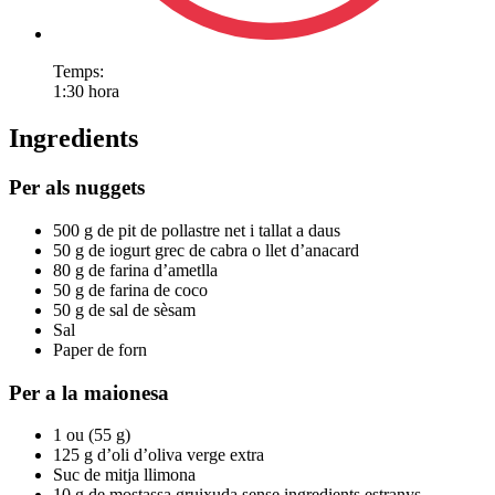
Temps:
1:30 hora
Ingredients
Per als nuggets
500 g de pit de pollastre net i tallat a daus
50 g de iogurt grec de cabra o llet d’anacard
80 g de farina d’ametlla
50 g de farina de coco
50 g de sal de sèsam
Sal
Paper de forn
Per a la maionesa
1 ou (55 g)
125 g d’oli d’oliva verge extra
Suc de mitja llimona
10 g de mostassa gruixuda sense ingredients estranys