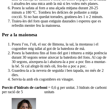
i aixafeu-les una mica amb la mà si les voleu més planes.
Poseu la safata al forn a una alçada mitjana durant 20-25
minuts a 180 ºC. Tombeu les delícies de pollastre a mitja
cocció. Si no han quedat torrades, gratineu-les 1 o 2 minuts.
Traieu-les del forn quan estiguin daurades i espereu que es
refredin mentre feu la maionesa.
Per a la maionesa
Poseu l’ou, l’oli, el suc de llimona, la sal, la mostassa i el
cogombre mig tallat al got de la batedora de mà.
Poseu la batedora fins al fons del got i tritureu a mitja potència
durant 30 segons sense aixecar la batedora del fons. Al cap de
30 segons, aixequeu-la i abaixeu-la a poc a poc fins a muntar-
la bé. Si cal afegir-hi més oli, feu-ho a poc a poc.
Guardeu-la a la nevera de seguida i ben tapada, no més de 2
dies.
Serviu-la amb els cogombres en vinagre.
Porció d’hidrats de carboni
= 0,6 g per unitat. 3 hidrats de carboni
per ració de 5 unitats