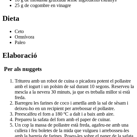
25 g de cogombre en vinagre
Dieta
Ceto
Omnívora
Paleo
Elaboració
Per als nuggets
Tritureu amb un robot de cuina o picadora potent el pollastre
amb el iogurt i un polsim de sal durant 10 segons. Reserveu la
mescla a la nevera 30 minuts, ja que es treballa millor si està
freda.
Barregeu les farines de coco i ametlla amb la sal de sèsam i
deixeu-ho en un recipient per arrebossar el pollastre.
Preescalfeu el forn a 180 ºC a dalt i a baix amb aire.
Prepareu la safata del forn amb el paper de cuinar.
Un cop la massa de pollastre està freda, agafeu-ne amb una
cullera i feu boletes de la mida que vulgueu i arrebosseu-les
amb la barreja de farines. Poseu-les sobre el paper de la safata