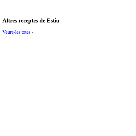
Salmó cruixent amb paté de remolatxa i amanida de ruca i figues
Altres receptes de
Estiu
Veure-les totes ›
Llom de bacallà amb espàrrecs i xampinyons amb una emulsió d’oli
de llinet i oliva
Sopa de cogombre i alvocat
Sípia amb cloïsses i fesols de Santa Pau
Porridge o crema de coco amb xocolata, llavors i maduixots
Dàtils amb api