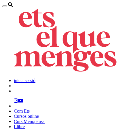
inicia sessió
Com Ets
Cursos online
Curs Menopausa
Llibre