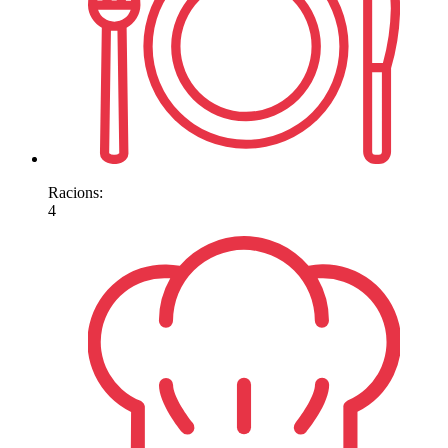
Racions:
4