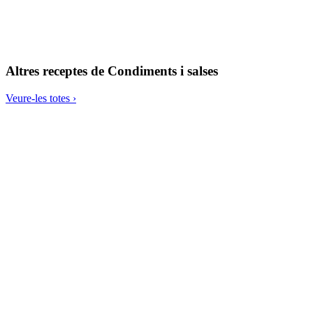
Frittata ceto amb rossinyols, pernil de gla i bròcoli
Gofres salades de verat en conserva sense ou
Altres receptes de
Condiments i salses
Veure-les totes ›
Tacos de salmó i salsa chimicurri
Coliflor ‘garam masala’ amb espaguetis de verdures
Cabdells i carbassa a la planxa, formatge curat i allioli de figues
Amanida de cigrons amb vinagreta de sèsam
Tacos-tempeh de cigrons dolços i picants