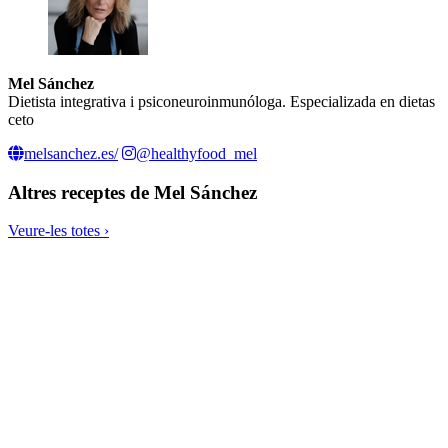
Mel Sánchez
Dietista integrativa i psiconeuroinmunóloga. Especializada en dietas
ceto
melsanchez.es/
@healthyfood_mel
Altres receptes de
Mel Sánchez
Veure-les totes ›
Pollastre a la mostassa i llimona amb verdures ceto
Wok de secret ibèric amb endívia i macadàmia
Wok de fideus de konjac amb pop