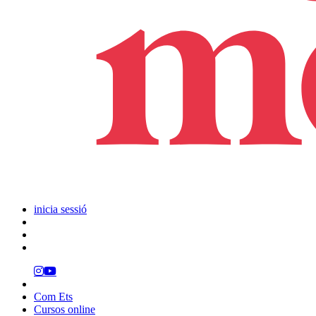
inicia sessió
Com Ets
Cursos online