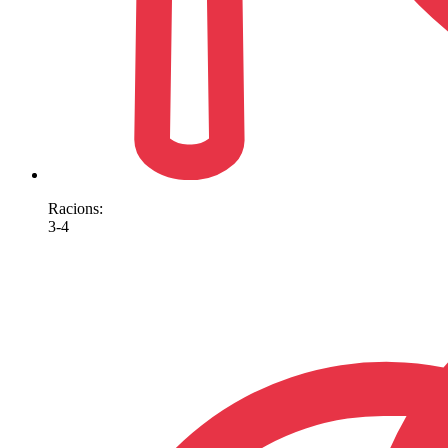
Racions:
3-4