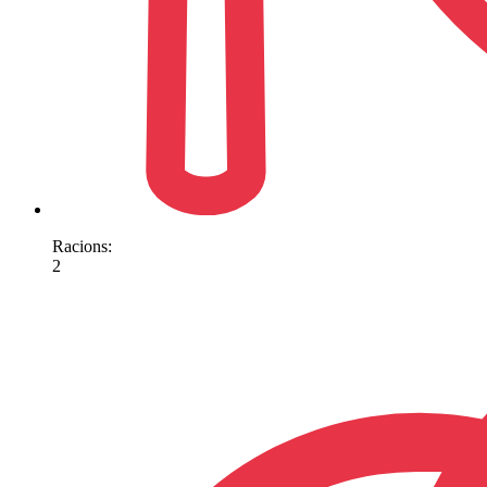
Racions:
2