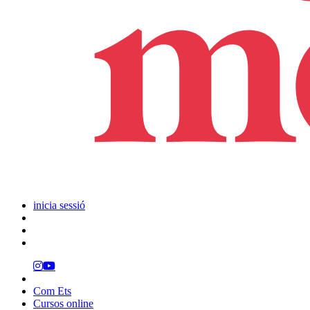
inicia sessió
Com Ets
Cursos online