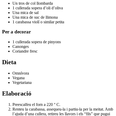
Un tros de col llombarda
1 cullerada sopera d’oli d’oliva
Una mica de sal
Una mica de suc de llimona
1 carabassa violí o similar petita
Per a decorar
1 cullerada sopera de pinyons
Canonges
Coriandre fresc
Dieta
Omnívora
Vegana
Vegetariana
Elaboració
Preescalfeu el forn a 220 ° C.
Renteu la carabassa, assequeu-la i partiu-la per la meitat. Amb
l’ajuda d’una cullera, retireu les llavors i els “fils” que pugui