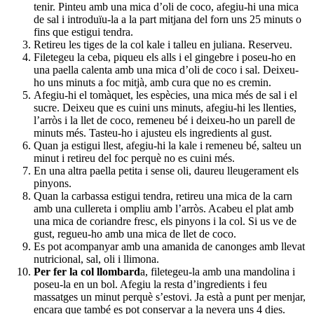
tenir. Pinteu amb una mica d’oli de coco, afegiu-hi una mica
de sal i introduïu-la a la part mitjana del forn uns 25 minuts o
fins que estigui tendra.
Retireu les tiges de la col kale i talleu en juliana. Reserveu.
Filetegeu la ceba, piqueu els alls i el gingebre i poseu-ho en
una paella calenta amb una mica d’oli de coco i sal. Deixeu-
ho uns minuts a foc mitjà, amb cura que no es cremin.
Afegiu-hi el tomàquet, les espècies, una mica més de sal i el
sucre. Deixeu que es cuini uns minuts, afegiu-hi les llenties,
l’arròs i la llet de coco, remeneu bé i deixeu-ho un parell de
minuts més. Tasteu-ho i ajusteu els ingredients al gust.
Quan ja estigui llest, afegiu-hi la kale i remeneu bé, salteu un
minut i retireu del foc perquè no es cuini més.
En una altra paella petita i sense oli, daureu lleugerament els
pinyons.
Quan la carbassa estigui tendra, retireu una mica de la carn
amb una cullereta i ompliu amb l’arròs. Acabeu el plat amb
una mica de coriandre fresc, els pinyons i la col. Si us ve de
gust, regueu-ho amb una mica de llet de coco.
Es pot acompanyar amb una amanida de canonges amb llevat
nutricional, sal, oli i llimona.
Per fer la col llombard
a, filetegeu-la amb una mandolina i
poseu-la en un bol. Afegiu la resta d’ingredients i feu
massatges un minut perquè s’estovi. Ja està a punt per menjar,
encara que també es pot conservar a la nevera uns 4 dies.