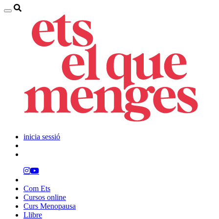
inicia sessió
Com Ets
Cursos online
Curs Menopausa
Llibre