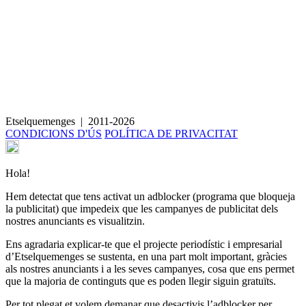
Torrades de pa àzim i nous
Etselquemenges
|
2011-2026
CONDICIONS D'ÚS
POLÍTICA DE PRIVACITAT
Hola!
Hem detectat que tens activat un adblocker (programa que bloqueja
la publicitat) que impedeix que les campanyes de publicitat dels
nostres anunciants es visualitzin.
Ens agradaria explicar-te que el projecte periodístic i empresarial
d’Etselquemenges se sustenta, en una part molt important, gràcies
als nostres anunciants i a les seves campanyes, cosa que ens permet
que la majoria de continguts que es poden llegir siguin gratuïts.
Per tot plegat et volem demanar que desactivis l’adblocker per