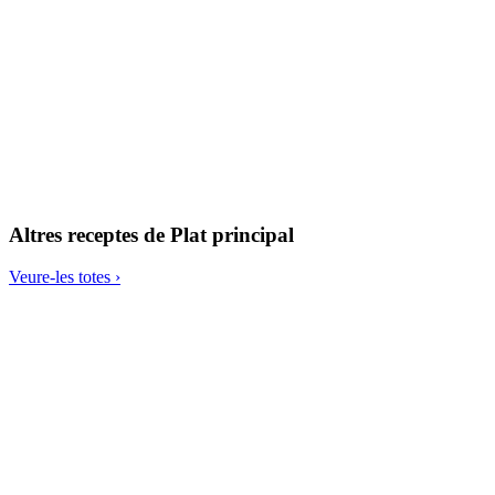
Musli amb macadàmies i nabius
Altres receptes de
Plat principal
Veure-les totes ›