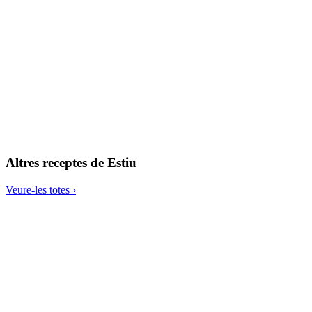
Pizza de coliflor amb verdures
Altres receptes de
Estiu
Veure-les totes ›