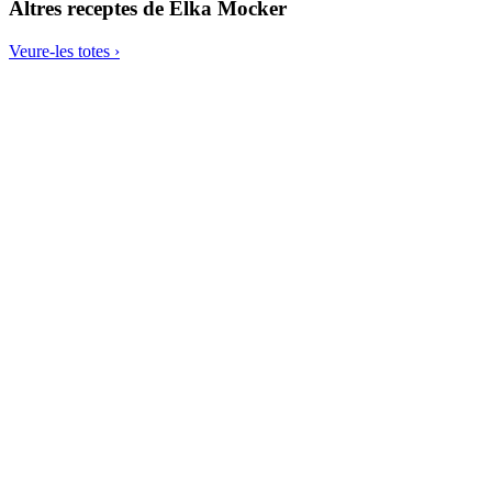
Altres receptes de
Elka Mocker
Veure-les totes ›
Suc verd detox