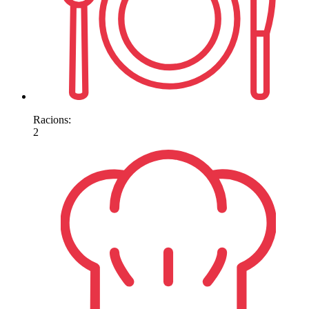
Racions:
2