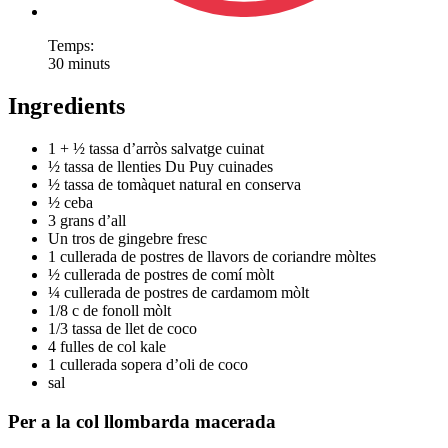
Temps:
30 minuts
Ingredients
1 + ½ tassa d’arròs salvatge cuinat
½ tassa de llenties Du Puy cuinades
½ tassa de tomàquet natural en conserva
½ ceba
3 grans d’all
Un tros de gingebre fresc
1 cullerada de postres de llavors de coriandre mòltes
½ cullerada de postres de comí mòlt
¼ cullerada de postres de cardamom mòlt
1/8 c de fonoll mòlt
1/3 tassa de llet de coco
4 fulles de col kale
1 cullerada sopera d’oli de coco
sal
Per a la col llombarda macerada