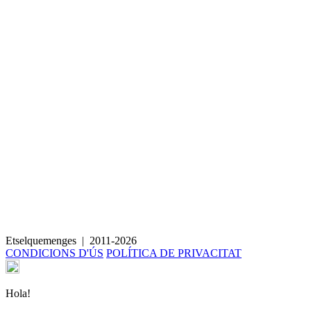
Canelons tradicionals de carn i verdura
Etselquemenges
|
2011-2026
CONDICIONS D'ÚS
POLÍTICA DE PRIVACITAT
Hola!