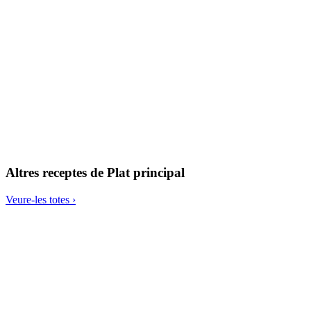
Truita de xampinyons i espinacs
Altres receptes de
Plat principal
Veure-les totes ›