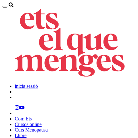
inicia sessió
Com Ets
Cursos online
Curs Menopausa
Llibre