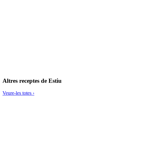
Kisir de búrgul amb menta y magrana
Altres receptes de
Estiu
Veure-les totes ›