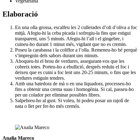
Vegetariana
Elaboració
En una olla grossa, escalfeu les 2 cullerades d’oli d’oliva a foc
mitjà. Afegiu-hi la ceba picada i sofregiu-la fins que estigui
transparent, uns 5 minuts. Afegiu-hi l’all i el gingebre, i
cuineu-ho durant 1 minut més, vigilant que no es cremin.
Poseu la carabassa i la coliflor a l’olla. Remeneu-ho bé perquè
s’impregnin dels sabors durant uns minuts.
Aboqueu-hi el brou de verdures, assegurant-vos que les
cobreix totes. Porteu-ho a ebullició, després reduïu el foc i
deixeu que es cuini a foc lent uns 20-25 minuts, o fins que les
verdures estiguin tendres.
Amb una batedora de mà o en una liquadora, processeu-ho
fins a obtenir una crema suau i homogènia. Si cal, passeu-ho
per un colador per eliminar possibles fibres.
Salpebreu-ho al gust. Si voleu, hi podeu posar un rajolí de
nata o llet per fer-ho més cremós.
Analia Mareco