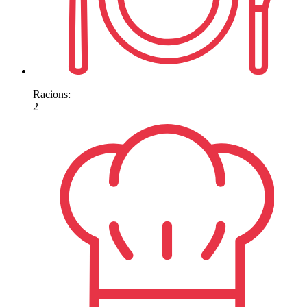
Racions:
2