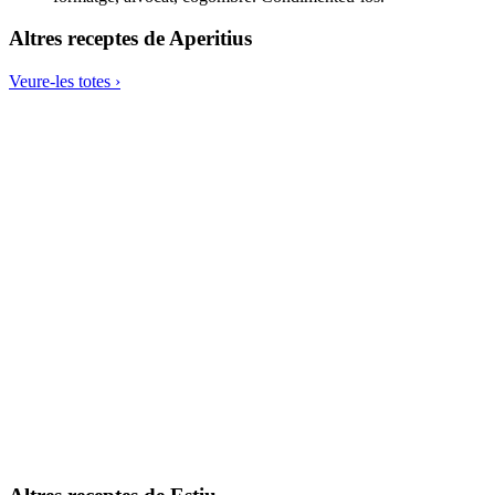
Altres receptes de
Aperitius
Veure-les totes ›
Carpaccio irisat
Minitruites de pera, porro y formatge feta
Torrades de pa de coco amb alvocat
Croquetes de xiitake i ceba
Xips picants de kale a forn suau
Hummus