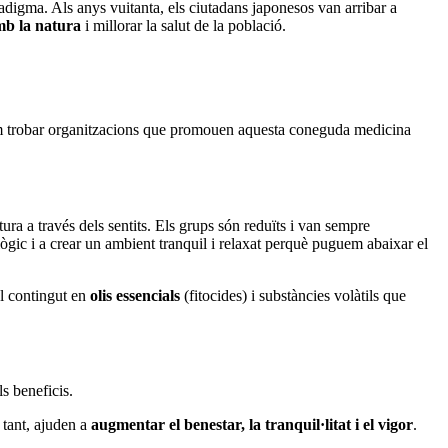
aradigma. Als anys vuitanta, els ciutadans japonesos van arribar a
mb la natura
i millorar la salut de la població.
podem trobar organitzacions que promouen aquesta coneguda medicina
ra a través dels sentits. Els grups són reduïts i van sempre
ògic i a crear un ambient tranquil i relaxat perquè puguem abaixar el
el contingut en
olis essencials
(fitocides) i substàncies volàtils que
s beneficis.
r tant, ajuden a
augmentar el benestar, la tranquil·litat i el vigor
.