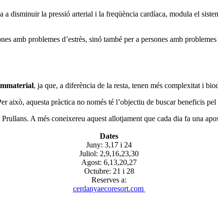
 a disminuir la pressió arterial i la freqüència cardíaca, modula el siste
rsones amb problemes d’estrès, sinó també per a persones amb problemes 
immaterial
, ja que, a diferència de la resta, tenen més complexitat i biod
això, aquesta pràctica no només té l’objectiu de buscar beneficis pel 
e Prullans. A més coneixereu aquest allotjament que cada dia fa una apos
Dates
Juny: 3,17 i 24
Juliol: 2,9,16,23,30
Agost: 6,13,20,27
Octubre: 21 i 28
Reserves a:
cerdanyaecoresort.com