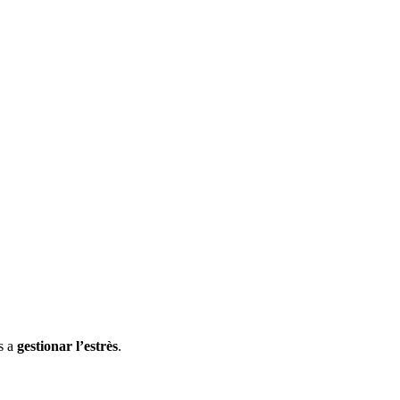
es a
gestionar l’estrès
.