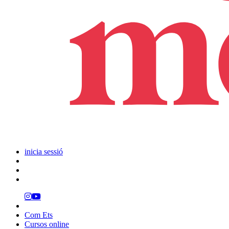
inicia sessió
Com Ets
Cursos online