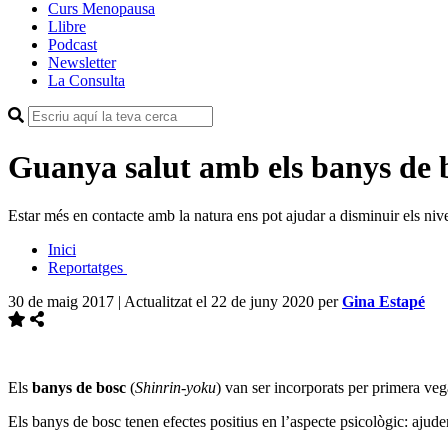
Curs Menopausa
Llibre
Podcast
Newsletter
La Consulta
Guanya salut amb els banys de 
Estar més en contacte amb la natura ens pot ajudar a disminuir els nivell
Inici
Reportatges
30 de maig 2017 | Actualitzat el 22 de juny 2020
per
Gina Estapé
Els
banys de bosc
(
Shinrin
‐
yoku
) van ser incorporats per primera veg
Els banys de bosc tenen efectes positius en l’aspecte psicològic: ajuden 