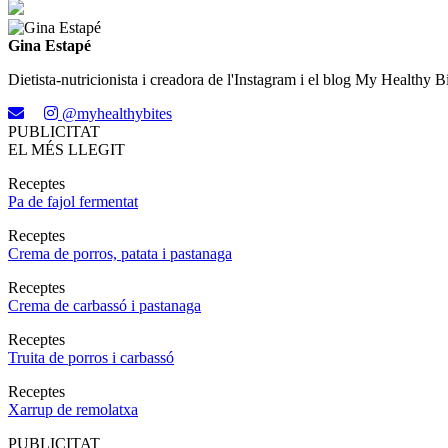
Gina Estapé
Dietista-nutricionista i creadora de l'Instagram i el blog My Healthy Bi
@myhealthybites
PUBLICITAT
EL MÉS LLEGIT
Receptes
Pa de fajol fermentat
Receptes
Crema de porros, patata i pastanaga
Receptes
Crema de carbassó i pastanaga
Receptes
Truita de porros i carbassó
Receptes
Xarrup de remolatxa
PUBLICITAT