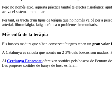
Però no només això, aquesta pràctica també té efectes fisiològics: ajuda
activa el sistema immunitari.
Per tant, es tracta d’un tipus de teràpia que no només va bé per a pe
arterial, fibromiàlgia, fatiga crònica o problemes immunitaris.
Més enllà de la teràpia
Els boscos madurs que s’han conservat íntegres tenen un
gran valor 
A Catalunya es calcula que només un 2-3% dels boscos són madurs. Per 
Al
Cerdanya Ecoresort
ofereixen sortides pels boscos de l’entorn d
Les properes sortides de banys de bosc es faran: