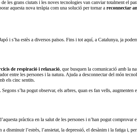
ó de les grans ciutats i les noves tecnologies van canviar totalment el p
orporar aquesta nova teràpia com una solució per tornar a
reconnectar a
 Japó i s’ha estès a diversos països. Fins i tot aquí, a Catalunya, ja 
cicis de respiració i relaxació
, que busquen la comunicació amb la natu
dor entre les persones i la natura. Ajuda a desconnectar del món tecnol
b els cinc sentits.
. Segons s’ha pogut observar, els arbres, quan es fan vells, augmenten 
 d’aquesta pràctica en la salut de les persones i n’han pogut comprovar el
 disminuir l’estrès, l’ansietat, la depressió, el desànim i la fatiga i, pe