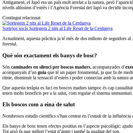
Antigament, el Japó era un país molt arrelat a la natura, però l’aparici
nivells altíssims d’estrès i l’Agència Forestal del Japó va decidir inc
Contingut relacionat
Sortejos socis
Sortegem 2 nits al Life Reset de la Cerdanya
Actualment, aquesta pràctica ja té més de dos milions de seguidors al
forestal.
Què són exactament els banys de bosc?
Són
caminades en silenci per boscos madurs
, acompanyades d’
exer
acompanyats d’un
guia
que té un paper fonamental, ja que fa de media
ritme, disminuir la sensació d’estrès i poder connectar amb la natura am
Que aquesta teràpia es faci en boscos madurs tampoc és cap casualitat
tenen molts beneficis per a la salut, com regular el sistema immunitari.
Els boscos com a eina de salut
Nombrosos estudis científics s’han centrat en l’estudi de la influència
Els banys de bosc tenen efectes positius en l’aspecte psicològic: ajuden a
Tot això fa que millori l’estat d’ànim i també la qualitat del son.