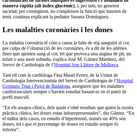
carhoditrats de farines blanques es digereixen i s’assimilen de
manera ràpida (alt índex glucèmic)
, i, per tant, no generen
sacietat; per consegüent, no compleixen la funció que haurien de
tenir, continua explicant la pediatra Susana Domínguez.
Les malalties coronàries i les dones
La malaltia coronària té com a causa la falta de reg sanguini al cor,
per culpa de l’obstrucció de les coronàries, és a dir de les artèries
fines que aporten sang al cor, fet que provoca una angina de pit, un
infart o una mort sobtada, explica José M. Gámez Martínez, del
Servei de Cardiologia de l’
Hospital Son Llàtzer de Mallorca
.
Tant ell com la cardiòloga Fina Mauri Ferrer, de la Unitat de
Cardiologia Intervencionista del Servei de Cardiologia de l’
Hospital
Germans Trias i Pujol de Badalona
, asseguren que les malalties
cardiovasculars sempre s’havien estudiat basant-se en el patró de
perfil masculí.
“En els assajos clínics, dels quals s’obté resultats que guien la nostra
pràctica clínica, les dones estan infrarepresentades”, diu Gámez. “En
el millor dels casos, en estudis d’hipertensió, només un 40% són
dones, tot i que el percentatge de dones en estudis sempre és
inferior”.