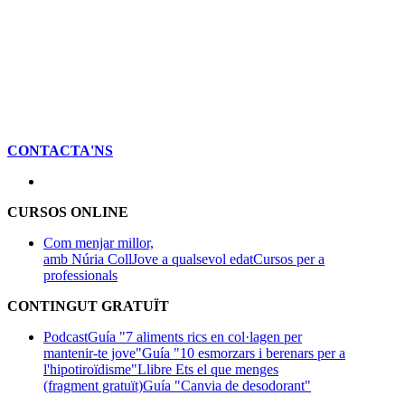
CONTACTA'NS
CURSOS ONLINE
Com menjar millor,
amb Núria Coll
Jove a qualsevol edat
Cursos per a
professionals
CONTINGUT GRATUÏT
Podcast
Guía "7 aliments rics en col·lagen per
mantenir-te jove"
Guía "10 esmorzars i berenars per a
l'hipotiroïdisme"
Llibre Ets el que menges
(fragment gratuït)
Guía "Canvia de desodorant"