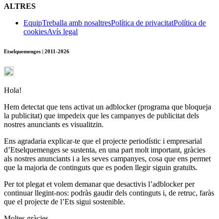
ALTRES
Equip
Treballa amb nosaltres
Política de privacitat
Política de
cookies
Avís legal
Etselquemenges | 2011-2026
Hola!
Hem detectat que tens activat un adblocker (programa que bloqueja
la publicitat) que impedeix que les campanyes de publicitat dels
nostres anunciants es visualitzin.
Ens agradaria explicar-te que el projecte periodístic i empresarial
d’Etselquemenges se sustenta, en una part molt important, gràcies
als nostres anunciants i a les seves campanyes, cosa que ens permet
que la majoria de continguts que es poden llegir siguin gratuïts.
Per tot plegat et volem demanar que desactivis l’adblocker per
continuar llegint-nos: podràs gaudir dels continguts i, de retruc, faràs
que el projecte de l’Ets sigui sostenible.
Moltes gràcies.