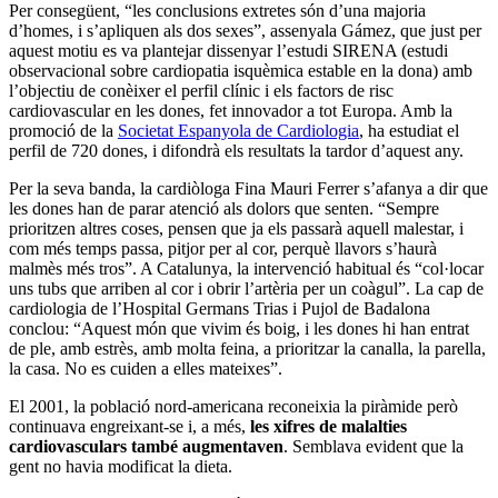
Per consegüent, “les conclusions extretes són d’una majoria
d’homes, i s’apliquen als dos sexes”, assenyala Gámez, que just per
aquest motiu es va plantejar dissenyar l’estudi SIRENA (estudi
observacional sobre cardiopatia isquèmica estable en la dona) amb
l’objectiu de conèixer el perfil clínic i els factors de risc
cardiovascular en les dones, fet innovador a tot Europa. Amb la
promoció de la
Societat Espanyola de Cardiologia
, ha estudiat el
perfil de 720 dones, i difondrà els resultats la tardor d’aquest any.
Per la seva banda, la cardiòloga Fina Mauri Ferrer s’afanya a dir que
les dones han de parar atenció als dolors que senten. “Sempre
prioritzen altres coses, pensen que ja els passarà aquell malestar, i
com més temps passa, pitjor per al cor, perquè llavors s’haurà
malmès més tros”. A Catalunya, la intervenció habitual és “col·locar
uns tubs que arriben al cor i obrir l’artèria per un coàgul”. La cap de
cardiologia de l’Hospital Germans Trias i Pujol de Badalona
conclou: “Aquest món que vivim és boig, i les dones hi han entrat
de ple, amb estrès, amb molta feina, a prioritzar la canalla, la parella,
la casa. No es cuiden a elles mateixes”.
El 2001, la població nord-americana reconeixia la piràmide però
continuava engreixant-se i, a més,
les xifres de malalties
cardiovasculars també augmentaven
. Semblava evident que la
gent no havia modificat la dieta.