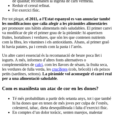
de qualitat; recomanen la ingesta de carn vermella.
Reduir el cereal refinat.
Fer exercici físic.
Per tot plegat,
el 2011, a l’Estat espanyol es van anunciar també
les modificacions que calia afegir a les piràmides alimentàries
per promoure uns hàbits alimentaris més saludables. El primer canvi
va modificar de ple el primer grau de la piràmide: hi apareixen
fruites, hortalisses i verdures, que són les que contenen nutrients
com la fibra, les vitamines i els antioxidants. Abans, al primer graó
hi havia patates, pa i cereals com la pasta i l’arròs.
Un altre canvi essencial és la recomanació de beure poca llet i
iogurts. A més, informen d’altres fonts alternatives o
complementàries de
calci
, com les llavors de sèsam, la fruita seca,
les verdures de fulla verda, les
crucíferes
(cols, bròcoli) i els peixos
petits (sardines, seitons).
La piràmide vol aconseguir el canvi real
per a una alimentació saludable
.
Com es manifesta un atac de cor en les dones?
Té més probabilitats a partir dels setanta anys, tot i que també
hi ha dones que en tenen de més joves per culpa de l’estrès,
colesterol, tabac, dieta desequilibrada i falta d’exercici físic.
En comptes d’un dolor toràcic, senten marejos, malestar