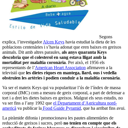
Segons
explica, l’investigador
Alcen Keys
havia estudiat la dieta de les
poblacions centenàries i s’havia adonat que eren baixes en greixos
animals. Dit amb altres paraules,
als anys quaranta Keys
descobria que el colesterol en sang estava lligat amb la
mortalitat per malaltia coronària
. Per això, el 1956 els
representants de l’
American Heart Association
afirmaven a la
televisió que
les dietes riques en mantega, llard, ous i vedella
obstruïen les artèries i podien conduir a la malaltia coronària
.
Va ser el mateix Keys qui va popularitzar l’ús de l’índex de massa
corporal (IMC) com a mesura de greix corporal, a part de defensar a
tort i a dret les dietes baixes en greixos. Malgrat els seus estudis, no
va ser fins a l’any 1992 que
el Departament d’Agricultura nord-
americà
va publicar la
Food Guide Pyramid
, que ha arribat fins avui.
La piràmide difonia i promocionava les pautes alimentàries de
reducció de greixos i sucres, però
no tenien en compte que els