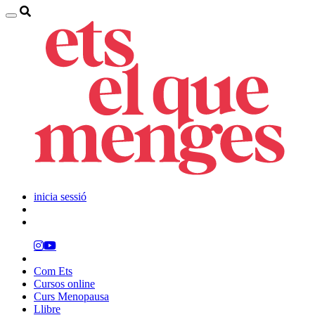
inicia sessió
Com Ets
Cursos online
Curs Menopausa
Llibre