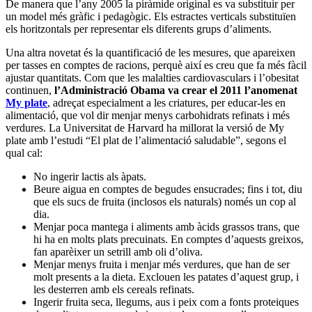
De manera que l’any 2005 la piràmide original es va substituir per
un model més gràfic i pedagògic. Els estractes verticals substituïen
els horitzontals per representar els diferents grups d’aliments.
Una altra novetat és la quantificació de les mesures, que apareixen
per tasses en comptes de racions, perquè així es creu que fa més fàcil
ajustar quantitats. Com que les malalties cardiovasculars i l’obesitat
continuen,
l’Administració Obama va crear el 2011 l’anomenat
My plate
, adreçat especialment a les criatures, per educar-les en
alimentació, que vol dir menjar menys carbohidrats refinats i més
verdures. La Universitat de Harvard ha millorat la versió de My
plate amb l’estudi “El plat de l’alimentació saludable”, segons el
qual cal:
No ingerir lactis als àpats.
Beure aigua en comptes de begudes ensucrades; fins i tot, diu
que els sucs de fruita (inclosos els naturals) només un cop al
dia.
Menjar poca mantega i aliments amb àcids grassos trans, que
hi ha en molts plats precuinats. En comptes d’aquests greixos,
fan aparèixer un setrill amb oli d’oliva.
Menjar menys fruita i menjar més verdures, que han de ser
molt presents a la dieta. Exclouen les patates d’aquest grup, i
les desterren amb els cereals refinats.
Ingerir fruita seca, llegums, aus i peix com a fonts proteiques