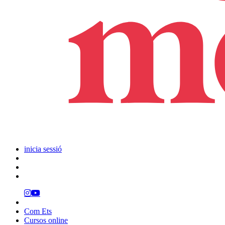
inicia sessió
Com Ets
Cursos online