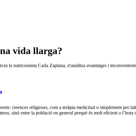
una vida llarga?
Avui la nutricionista Carla Zaplana, n'analitza avantatges i inconvenient
a
rents: creences religioses, com a teràpia medicinal o simplement per falt
tness, sinó entre la població en general perquè és molt eficient a l’hora d