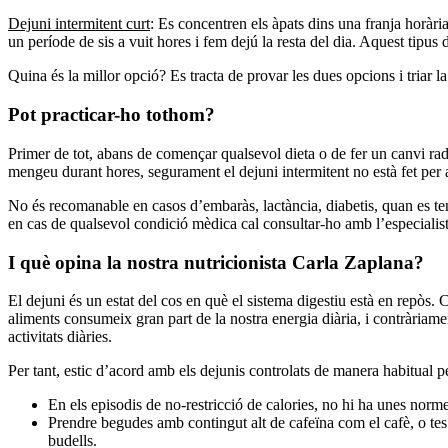
Dejuni intermitent curt
: Es concentren els àpats dins una franja horària
un període de sis a vuit hores i fem dejú la resta del dia. Aquest tipus
Quina és la millor opció? Es tracta de provar les dues opcions i triar l
Pot practicar-ho tothom?
Primer de tot, abans de començar qualsevol dieta o de fer un canvi rad
mengeu durant hores, segurament el dejuni intermitent no està fet per a
No és recomanable en casos d’embaràs, lactància, diabetis, quan es tene
en cas de qualsevol condició mèdica cal consultar-ho amb l’especialist
I què opina la nostra nutricionista Carla Zaplana?
El dejuni és un estat del cos en què el sistema digestiu està en repòs. C
aliments consumeix gran part de la nostra energia diària, i contràriamen
activitats diàries.
Per tant, estic d’acord amb els dejunis controlats de manera habitual pe
En els episodis de no-restricció de calories, no hi ha unes norm
Prendre begudes amb contingut alt de cafeïna com el cafè, o tes n
budells.