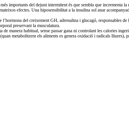
s més importants del dejuni intermitent és que sembla que incrementa la r
 mateixos efectes. Una hiposensibilitat a la insulina sol anar acompanyad
l’hormona del creixement GH, adrenalina i glucagó, responsables de l’
rporal preservant la musculatura.
ja de manera habitual, sense passar gana ni controlant les calories ingerid
iu (quan metabolitzem els aliments es genera oxidació i radicals lliures),