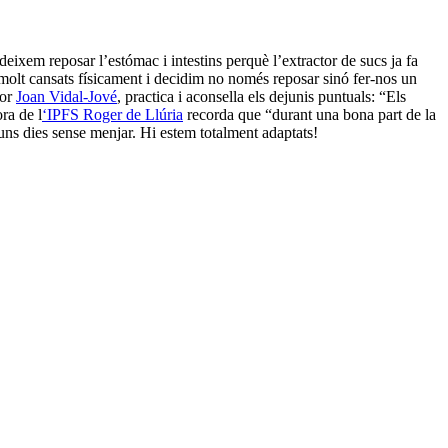
deixem reposar l’estómac i intestins perquè l’extractor de sucs ja fa
 molt cansats físicament i decidim no només reposar sinó fer-nos un
tor
Joan Vidal-Jové
, practica i aconsella els dejunis puntuals: “Els
ra de l
‘IPFS Roger de Llúria
recorda que “durant una bona part de la
uns dies sense menjar. Hi estem totalment adaptats!