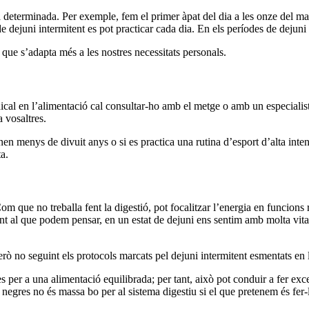
 determinada. Per exemple, fem el primer àpat del dia a les onze del matí 
 de dejuni intermitent es pot practicar cada dia. En els períodes de dejuni
a que s’adapta més a les nostres necessitats personals.
ical en l’alimentació cal consultar-ho amb el metge o amb un especialist
 vosaltres.
n menys de divuit anys o si es practica una rutina d’esport d’alta intens
a.
om que no treballa fent la digestió, pot focalitzar l’energia en funcions 
t al que podem pensar, en un estat de dejuni ens sentim amb molta vitalita
rò no seguint els protocols marcats pel dejuni intermitent esmentats en l’
es per a una alimentació equilibrada; per tant, això pot conduir a fer ex
egres no és massa bo per al sistema digestiu si el que pretenem és fer-lo