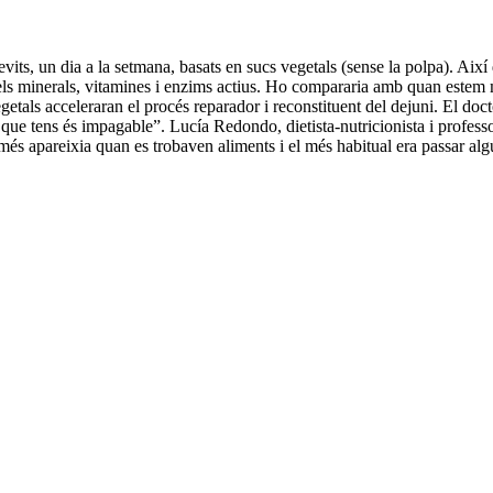
vits, un dia a la setmana, basats en sucs vegetals (sense la polpa). Així 
ir els minerals, vitamines i enzims actius. Ho compararia amb quan estem
getals acceleraran el procés reparador i reconstituent del dejuni. El doc
a que tens és impagable”. Lucía Redondo, dietista-nutricionista i professo
més apareixia quan es trobaven aliments i el més habitual era passar alg