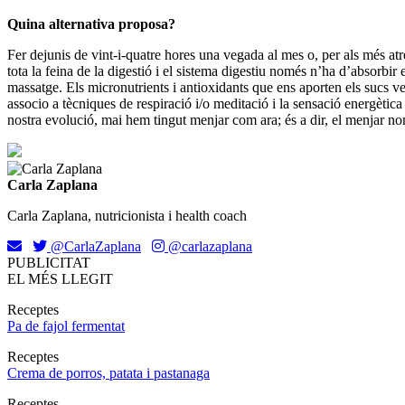
Quina alternativa proposa?
Fer dejunis de vint-i-quatre hores una vegada al mes o, per als més atre
tota la feina de la digestió i el sistema digestiu només n’ha d’absorb
massatge. Els micronutrients i antioxidants que ens aporten els sucs ve
associo a tècniques de respiració i/o meditació i la sensació energètic
nostra evolució, mai hem tingut menjar com ara; és a dir, el menjar no
Carla Zaplana
Carla Zaplana, nutricionista i health coach
@CarlaZaplana
@carlazaplana
PUBLICITAT
EL MÉS LLEGIT
Receptes
Pa de fajol fermentat
Receptes
Crema de porros, patata i pastanaga
Receptes