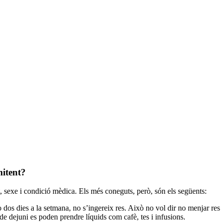
mitent?
at, sexe i condició mèdica. Els més coneguts, però, són els següents:
 dos dies a la setmana, no s’ingereix res. Això no vol dir no menjar res e
 de dejuni es poden prendre líquids com cafè, tes i infusions.