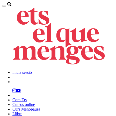
inicia sessió
Com Ets
Cursos online
Curs Menopausa
Llibre