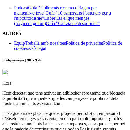
Podcast
Guía "7 aliments rics en col·lagen per
mantenir-te jove"
Guía "10 esmorzars i berenars per a
l'hipotiroïdisme"
Llibre Ets el que menges
(fragment gratuït)
Guía "Canvia de desodorant"
ALTRES
Equip
Treballa amb nosaltres
Política de privacitat
Política de
cookies
Avís legal
Etselquemenges | 2011-2026
Hola!
Hem detectat que tens activat un adblocker (programa que bloqueja
la publicitat) que impedeix que les campanyes de publicitat dels
nostres anunciants es visualitzin.
Ens agradaria explicar-te que el projecte periodístic i empresarial
d’Etselquemenges se sustenta, en una part molt important, gràcies
als nostres anunciants i a les seves campanyes, cosa que ens permet
que la majoria de continguts que es poden llegir siguin gratuïts.