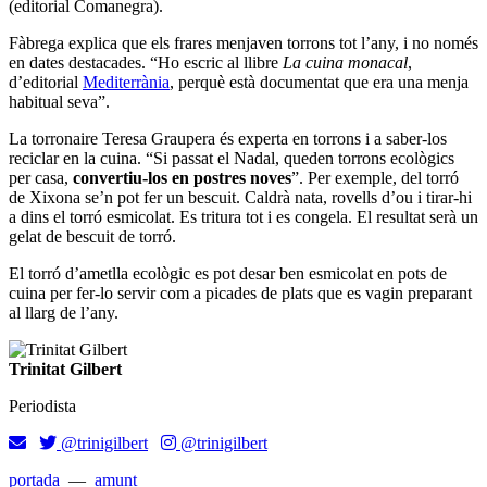
(editorial Comanegra).
Fàbrega explica que els frares menjaven torrons tot l’any, i no només
en dates destacades. “Ho escric al llibre
La cuina monacal
,
d’editorial
Mediterrània
, perquè està documentat que era una menja
habitual seva”.
La torronaire Teresa Graupera és experta en torrons i a saber-los
reciclar en la cuina. “Si passat el Nadal, queden torrons ecològics
per casa,
convertiu-los en postres noves
”. Per exemple, del torró
de Xixona se’n pot fer un bescuit. Caldrà nata, rovells d’ou i tirar-hi
a dins el torró esmicolat. Es tritura tot i es congela. El resultat serà un
gelat de bescuit de torró.
El torró d’ametlla ecològic es pot desar ben esmicolat en pots de
cuina per fer-lo servir com a picades de plats que es vagin preparant
al llarg de l’any.
Trinitat Gilbert
Periodista
@trinigilbert
@trinigilbert
portada
—
amunt