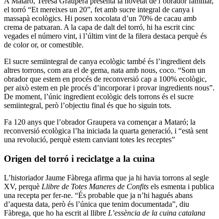
A Mataró, Teresa Graupera presenta la novetat de l’obrador familiar,
el torró “Et mereixes un 20”, fet amb sucre integral de canya i
massapà ecològics. Hi posen xocolata d’un 70% de cacau amb
crema de patxaran. A la capa de dalt del torró, hi ha escrit cinc
vegades el número vint, i l’últim vint de la filera destaca perquè és
de color or, or comestible.
El sucre semiintegral de canya ecològic també és l’ingredient dels
altres torrons, com ara el de gema, nata amb nous, coco. “Som un
obrador que estem en procés de reconversió cap a 100% ecològic,
per això estem en ple procés d’incorporar i provar ingredients nous”.
De moment, l’únic ingredient ecològic dels torrons és el sucre
semiintegral, però l’objectiu final és que ho siguin tots.
Fa 120 anys que l’obrador Graupera va començar a Mataró; la
reconversió ecològica l’ha iniciada la quarta generació, i “està sent
una revolució, perquè estem canviant totes les receptes”
Origen del torró i reciclatge a la cuina
L’historiador Jaume Fàbrega afirma que ja hi havia torrons al segle
XV, perquè
Llibre de Totes Maneres de Confits
els esmenta i publica
una recepta per fer-ne. “És probable que ja n’hi hagués abans
d’aquesta data, però és l’única que tenim documentada”, diu
Fàbrega, que ho ha escrit al llibre
L’essència de la cuina catalana