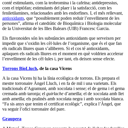
conté estimulants, com la teobromina i la cafeïna; antidepressius,
com el triptòfan; estimulants del plaer i la satisfacció, com les
feniletilamines, relacionades amb les endorfines. I, el més rellevant,
antioxidants
, que “possiblement poden reduir l’envelliment de les
persones”, afirma el catedràtic de Bioquímica i Biologia molecular
de la Universitat de les Illes Balears (UIB) Francesc Garcia.
Els flavonoides són les substàncies antioxidants que serveixen per
impedir que s’oxidin les cèl·lules de l’organisme, que és el que fan
els radicals lliures quan s’alliberen. Si el cos té antioxidants,
aplaquen els radicals lliures en el moment en què voldrien accelerar
l’envelliment de les cèl·lules i, per tant, els deixen sense efecte.
Torrons BioLluch
, de la casa
Vicens
A la casa Vicens hi ha la línia ecològica de torrons. Els prepara el
mestre torronaire Àngel Lluch, i en fa de mil i una varietats. Els
tradicionals d’Agramunt, amb xocolata i sense; el de gema i el gema
cremada amb taronja; el
guirlache
d’ametlla; el de xocolata amb llet
amb ametlla; els pralinés amb xocolata negra i amb xocolata blanca.
“Fa sis anys que tenim el certificat ecològic”, explica l’Àngel, que
va seguir l’ofici torronaire del pare.
Graupera