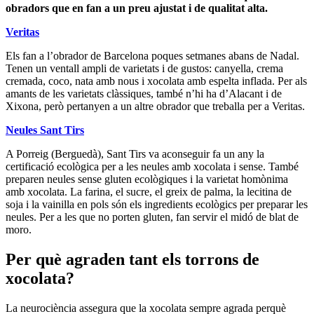
obradors que en fan a un preu ajustat i de qualitat alta.
Veritas
Els fan a l’obrador de Barcelona poques setmanes abans de Nadal.
Tenen un ventall ampli de varietats i de gustos: canyella, crema
cremada, coco, nata amb nous i xocolata amb espelta inflada. Per als
amants de les varietats clàssiques, també n’hi ha d’Alacant i de
Xixona, però pertanyen a un altre obrador que treballa per a Veritas.
Neules Sant Tirs
A Porreig (Berguedà), Sant Tirs va aconseguir fa un any la
certificació ecològica per a les neules amb xocolata i sense. També
preparen neules sense gluten ecològiques i la varietat homònima
amb xocolata. La farina, el sucre, el greix de palma, la lecitina de
soja i la vainilla en pols són els ingredients ecològics per preparar les
neules. Per a les que no porten gluten, fan servir el midó de blat de
moro.
Per què agraden tant els torrons de
xocolata?
La neurociència assegura que la xocolata sempre agrada perquè