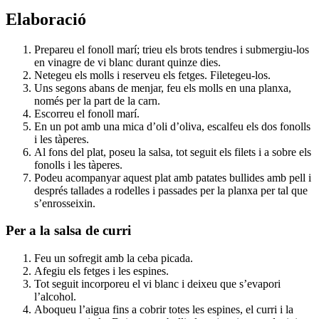
Elaboració
Prepareu el fonoll marí; trieu els brots tendres i submergiu-los
en vinagre de vi blanc durant quinze dies.
Netegeu els molls i reserveu els fetges. Filetegeu-los.
Uns segons abans de menjar, feu els molls en una planxa,
només per la part de la carn.
Escorreu el fonoll marí.
En un pot amb una mica d’oli d’oliva, escalfeu els dos fonolls
i les tàperes.
Al fons del plat, poseu la salsa, tot seguit els filets i a sobre els
fonolls i les tàperes.
Podeu acompanyar aquest plat amb patates bullides amb pell i
després tallades a rodelles i passades per la planxa per tal que
s’enrosseixin.
Per a la salsa de curri
Feu un sofregit amb la ceba picada.
Afegiu els fetges i les espines.
Tot seguit incorporeu el vi blanc i deixeu que s’evapori
l’alcohol.
Aboqueu l’aigua fins a cobrir totes les espines, el curri i la