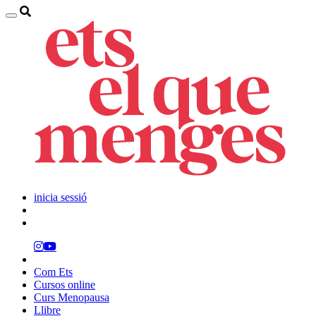
inicia sessió
Com Ets
Cursos online
Curs Menopausa
Llibre