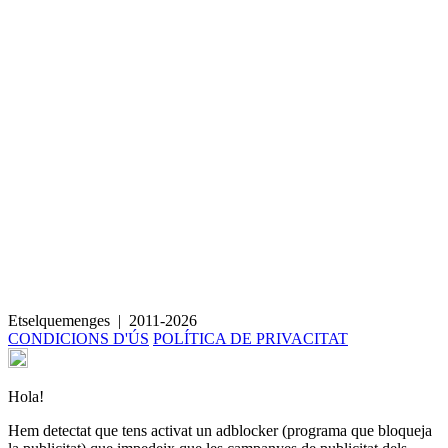
Pastís de pastanaga lila
Etselquemenges
|
2011-2026
CONDICIONS D'ÚS
POLÍTICA DE PRIVACITAT
Hola!
Hem detectat que tens activat un adblocker (programa que bloqueja