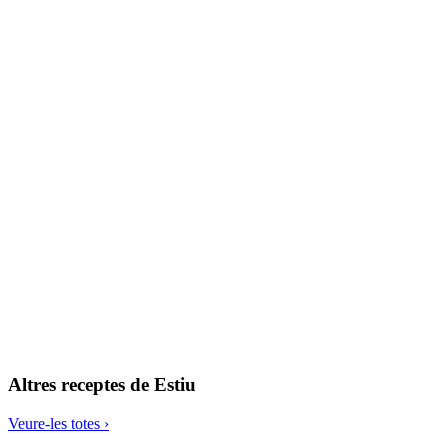
Moniato amb kale i camagrocs
Altres receptes de
Estiu
Veure-les totes ›