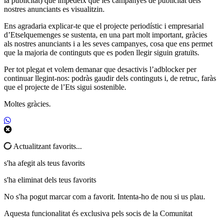
la publicitat) que impedeix que les campanyes de publicitat dels
nostres anunciants es visualitzin.
Ens agradaria explicar-te que el projecte periodístic i empresarial
d’Etselquemenges se sustenta, en una part molt important, gràcies
als nostres anunciants i a les seves campanyes, cosa que ens permet
que la majoria de continguts que es poden llegir siguin gratuïts.
Per tot plegat et volem demanar que desactivis l’adblocker per
continuar llegint-nos: podràs gaudir dels continguts i, de retruc, faràs
que el projecte de l’Ets sigui sostenible.
Moltes gràcies.
Actualitzant favorits...
s'ha afegit als teus favorits
s'ha eliminat dels teus favorits
No s'ha pogut marcar com a favorit. Intenta-ho de nou si us plau.
Aquesta funcionalitat és exclusiva pels socis de la Comunitat