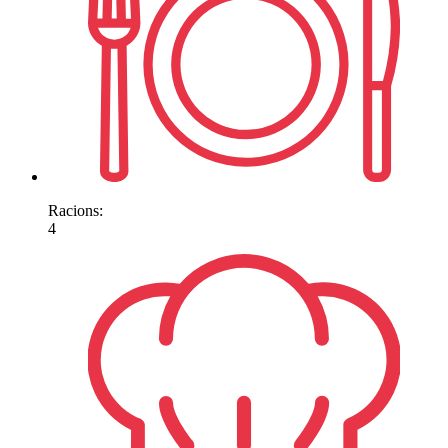
Racions:
4