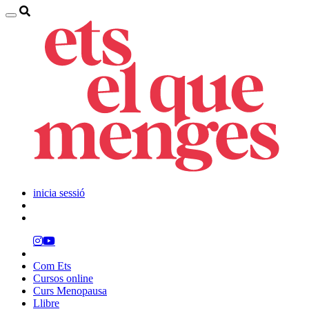
inicia sessió
Com Ets
Cursos online
Curs Menopausa
Llibre