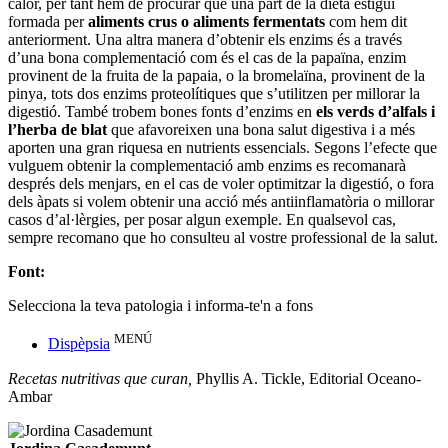
calor, per tant hem de procurar que una part de la dieta estigui
formada per
aliments crus o aliments fermentats
com hem dit
anteriorment. Una altra manera d’obtenir els enzims és a través
d’una bona complementació com és el cas de la papaïna, enzim
provinent de la fruita de la papaia, o la bromelaïna, provinent de la
pinya, tots dos enzims proteolítiques que s’utilitzen per millorar la
digestió. També trobem bones fonts d’enzims en
els verds d’alfals i
l’herba de blat
que afavoreixen una bona salut digestiva i a més
aporten una gran riquesa en nutrients essencials. Segons l’efecte que
vulguem obtenir la complementació amb enzims es recomanarà
després dels menjars, en el cas de voler optimitzar la digestió, o fora
dels àpats si volem obtenir una acció més antiinflamatòria o millorar
casos d’al·lèrgies, per posar algun exemple. En qualsevol cas,
sempre recomano que ho consulteu al vostre professional de la salut.
Font:
Selecciona la teva patologia i informa-te'n a fons
MENÚ
Dispèpsia
Recetas nutritivas que curan,
Phyllis A. Tickle, Editorial Oceano-
Ambar