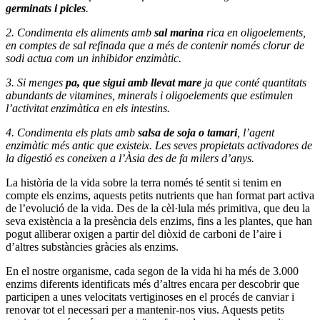
germinats i picles
.
2. Condimenta els aliments amb
sal marina
rica en oligoelements,
en comptes de sal refinada que a més de contenir només clorur de
sodi actua com un inhibidor enzimàtic.
3. Si menges
pa, que sigui amb llevat mare
ja que conté quantitats
abundants de vitamines, minerals i oligoelements que estimulen
l’activitat enzimàtica en els intestins.
4. Condimenta els plats amb
salsa de soja o tamari
, l’agent
enzimàtic més antic que existeix. Les seves propietats activadores de
la digestió es coneixen a l’Àsia des de fa milers d’anys.
La història de la vida sobre la terra només té sentit si tenim en
compte els enzims, aquests petits nutrients que han format part activa
de l’evolució de la vida. Des de la cèl·lula més primitiva, que deu la
seva existència a la presència dels enzims, fins a les plantes, que han
pogut alliberar oxigen a partir del diòxid de carboni de l’aire i
d’altres substàncies gràcies als enzims.
En el nostre organisme, cada segon de la vida hi ha més de 3.000
enzims diferents identificats més d’altres encara per descobrir que
participen a unes velocitats vertiginoses en el procés de canviar i
renovar tot el necessari per a mantenir-nos vius. Aquests petits