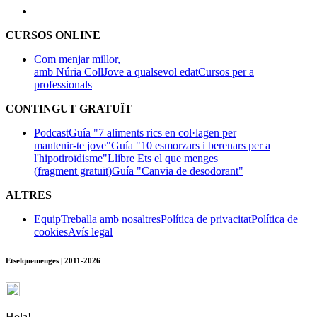
CURSOS ONLINE
Com menjar millor,
amb Núria Coll
Jove a qualsevol edat
Cursos per a
professionals
CONTINGUT GRATUÏT
Podcast
Guía "7 aliments rics en col·lagen per
mantenir-te jove"
Guía "10 esmorzars i berenars per a
l'hipotiroïdisme"
Llibre Ets el que menges
(fragment gratuït)
Guía "Canvia de desodorant"
ALTRES
Equip
Treballa amb nosaltres
Política de privacitat
Política de
cookies
Avís legal
Etselquemenges | 2011-2026
Hola!