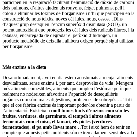
participen en la respiració facilitant l’eliminació de diòxid de carboni
dels pulmons, d’altres ajuden als ronyons, fetge, pulmons, pell i
colon a eliminar les toxines de l’organisme i n’hi que participen en la
construcció de nous teixits, noves cèl·lules, nous, ossos…Dins
d’aquest grup destaquen l’enzim superòxid dismutasa (SOD), un
potent antioxidant que protegeix les cèl·lules dels radicals lliures, i la
catalasa, encarregada de degradar el peròxid d’hidrogen, un
producte metabòlic de deixalla i allibera oxigen perquè sigui utilitzat
per l’organisme.
Més enzims a la dieta
Desafortunadament, avui en dia estem acostumats a menjar aliments
desvitalitzats, sense enzims i, per tant, desproveïts de vida! Mengem
més aliments comestibles, aliments que omplen l’estómac però que
realment no nodreixen afavorint a l’aparició de desequilibris
orgànics com són: males digestions, problemes de sobrepès…. Tot i
que el cos fabrica enzims és important poder-los obtenir a partir de
l’alimentació. Existeixen
molt bones fonts d’enzims com són les
fruites, verdures, els germinats, el tempeh i altres aliments
fermentats com el miso, el tamari, els picles (verdures
fermentades), el pa amb llevat mare
…Tot i això hem de tenir en
compte que aquests petits nutrients són extremadament sensibles a la