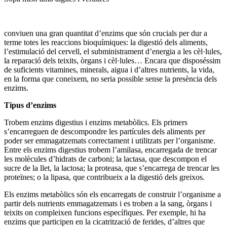
conviuen una gran quantitat d’enzims que són crucials per dur a
terme totes les reaccions bioquímiques: la digestió dels aliments,
l’estimulació del cervell, el subministrament d’energia a les cèl·lules,
la reparació dels teixits, òrgans i cèl·lules… Encara que disposéssim
de suficients vitamines, minerals, aigua i d’altres nutrients, la vida,
en la forma que coneixem, no seria possible sense la presència dels
enzims.
Tipus d’enzims
Trobem enzims digestius i enzims metabòlics. Els primers
s’encarreguen de descompondre les partícules dels aliments per
poder ser emmagatzemats correctament i utilitzats per l’organisme.
Entre els enzims digestius trobem l’amilasa, encarregada de trencar
les molècules d’hidrats de carboni; la lactasa, que descompon el
sucre de la llet, la lactosa; la proteasa, que s’encarrega de trencar les
proteïnes; o la lipasa, que contribueix a la digestió dels greixos.
Els enzims metabòlics són els encarregats de construir l’organisme a
partir dels nutrients emmagatzemats i es troben a la sang, òrgans i
teixits on compleixen funcions específiques. Per exemple, hi ha
enzims que participen en la cicatrització de ferides, d’altres que