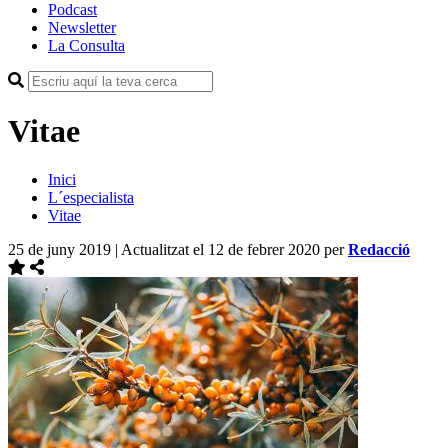
Podcast
Newsletter
La Consulta
Vitae
Inici
L´especialista
Vitae
25 de juny 2019 | Actualitzat el 12 de febrer 2020
per
Redacció