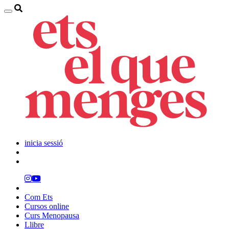
inicia sessió
Com Ets
Cursos online
Curs Menopausa
Llibre