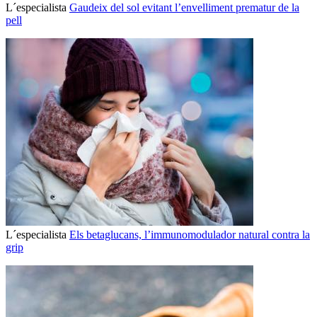
L´especialista
Gaudeix del sol evitant l’envelliment prematur de la
pell
L´especialista
Els betaglucans, l’immunomodulador natural contra la
grip