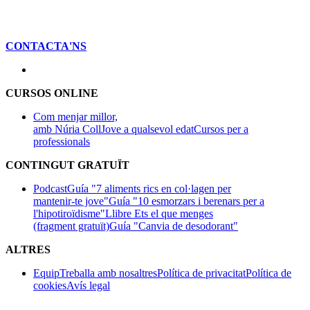
CONTACTA'NS
CURSOS ONLINE
Com menjar millor,
amb Núria Coll
Jove a qualsevol edat
Cursos per a
professionals
CONTINGUT GRATUÏT
Podcast
Guía "7 aliments rics en col·lagen per
mantenir-te jove"
Guía "10 esmorzars i berenars per a
l'hipotiroïdisme"
Llibre Ets el que menges
(fragment gratuït)
Guía "Canvia de desodorant"
ALTRES
Equip
Treballa amb nosaltres
Política de privacitat
Política de
cookies
Avís legal