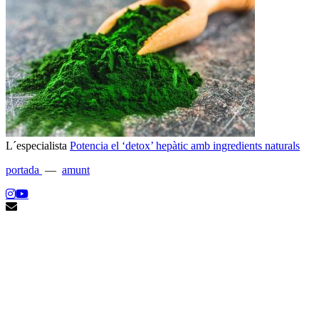
L´especialista
Potencia el ‘detox’ hepàtic amb ingredients naturals
portada
—
amunt