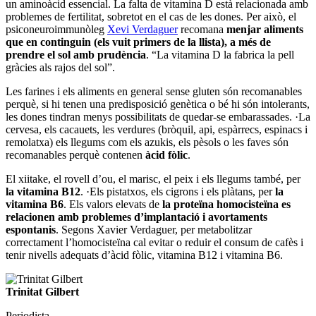
un aminoàcid essencial. La falta de vitamina D està relacionada amb
problemes de fertilitat, sobretot en el cas de les dones. Per això, el
psiconeuroimmunòleg
Xevi Verdaguer
recomana
menjar aliments
que en continguin (els vuit primers de la llista), a més de
prendre el sol amb prudència
. “La vitamina D la fabrica la pell
gràcies als rajos del sol”.
Les farines i els aliments en general sense gluten són recomanables
perquè, si hi tenen una predisposició genètica o bé hi són intolerants,
les dones tindran menys possibilitats de quedar-se embarassades. ·La
cervesa, els cacauets, les verdures (bròquil, api, espàrrecs, espinacs i
remolatxa) els llegums com els azukis, els pèsols o les faves són
recomanables perquè contenen
àcid fòlic
.
El xiitake, el rovell d’ou, el marisc, el peix i els llegums també, per
la vitamina B12
. ·Els pistatxos, els cigrons i els plàtans, per
la
vitamina B6
. Els valors elevats de
la proteïna homocisteïna es
relacionen amb problemes d’implantació i avortaments
espontanis
. Segons Xavier Verdaguer, per metabolitzar
correctament l’homocisteïna cal evitar o reduir el consum de cafès i
tenir nivells adequats d’àcid fòlic, vitamina B12 i vitamina B6.
Trinitat Gilbert
Periodista