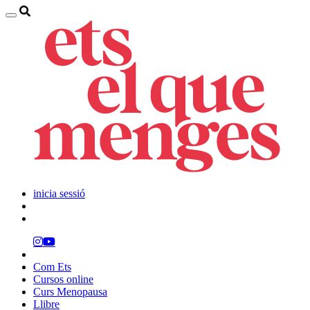
inicia sessió
Com Ets
Cursos online
Curs Menopausa
Llibre