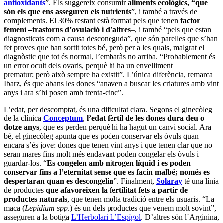
antioxidants
”. Els suggereix consumir
aliments ecològics, “que
són els que ens asseguren els nutrients
”, i també a través de
complements. El 30% restant està format pels que tenen
factor
femení –trastorns d’ovulació i d’altres
–, i també “pels que estan
diagnosticats com a causa desconeguda”, que són parelles que s’han
fet proves que han sortit totes bé, però per a les quals, malgrat el
diagnòstic que tot és normal, l’embaràs no arriba. “Probablement és
un error ocult dels ovaris, perquè hi ha un envelliment
prematur; però això sempre ha existit”. L’única diferència, remarca
Ibarz, és que abans les dones “anaven a buscar les criatures amb vint
anys i ara s’hi posen amb trenta-cinc”.
L’edat, per descomptat, és una dificultat clara. Segons el ginecòleg
de la clínica
Conceptum
,
l’edat fèrtil de les dones dura deu o
dotze anys
, que es perden perquè hi ha hagut un canvi social. Ara
bé, el ginecòleg apunta que es poden conservar els òvuls quan
encara s’és jove: dones que tenen vint anys i que tenen clar que no
seran mares fins molt més endavant poden congelar els òvuls i
guardar-los. “
Es congelen amb nitrogen líquid i es poden
conservar fins a l’eternitat sense que es facin malbé; només es
despertaran quan es descongelin
”. Finalment,
Solaray
té una línia
de productes
que afavoreixen la fertilitat fets a partir de
productes naturals
, que tenen molta tradició entre els usuaris. “La
maca (
Lepidium spp
.) és un dels productes que venem molt sovint”,
asseguren a la botiga
L’Herbolari L’Espígol
. D’altres són l´Arginina,