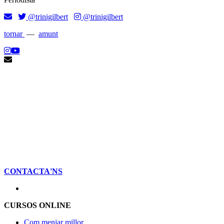
@trinigilbert
@trinigilbert
tornar
—
amunt
CONTACTA'NS
CURSOS ONLINE
Com menjar millor,