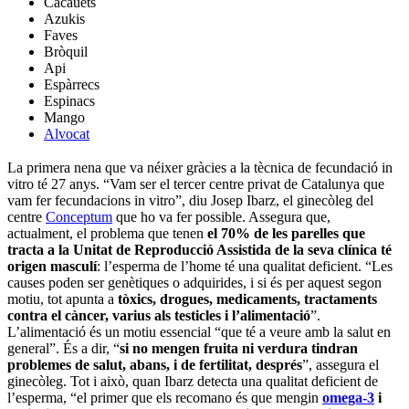
Cacauets
Azukis
Faves
Bròquil
Api
Espàrrecs
Espinacs
Mango
Alvocat
La primera nena que va néixer gràcies a la tècnica de fecundació in
vitro té 27 anys. “Vam ser el tercer centre privat de Catalunya que
vam fer fecundacions in vitro”, diu Josep Ibarz, el ginecòleg del
centre
Conceptum
que ho va fer possible. Assegura que,
actualment, el problema que tenen
el 70% de les parelles que
tracta a la Unitat de Reproducció Assistida de la seva clínica té
origen masculí
: l’esperma de l’home té una qualitat deficient. “Les
causes poden ser genètiques o adquirides, i si és per aquest segon
motiu, tot apunta a
tòxics, drogues, medicaments, tractaments
contra el càncer, varius als testicles i l’alimentació
”.
L’alimentació és un motiu essencial “que té a veure amb la salut en
general”. És a dir, “
si no mengen fruita ni verdura tindran
problemes de salut, abans, i de fertilitat, després
”, assegura el
ginecòleg. Tot i això, quan Ibarz detecta una qualitat deficient de
l’esperma, “el primer que els recomano és que mengin
omega-3
i