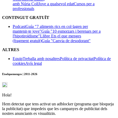
amb Núria Coll
Jove a qualsevol edat
Cursos per a
professionals
CONTINGUT GRATUÏT
Podcast
Guía "7 aliments rics en col·lagen per
mantenir-te jove"
Guía "10 esmorzars i berenars per a
l'hipotiroïdisme"
Llibre Ets el que menges
(fragment gratuït)
Guía "Canvia de desodorant"
ALTRES
Equip
Treballa amb nosaltres
Política de privacitat
Política de
cookies
Avís legal
Etselquemenges | 2011-2026
Hola!
Hem detectat que tens activat un adblocker (programa que bloqueja
la publicitat) que impedeix que les campanyes de publicitat dels
nostres anunciants es visualitzin.