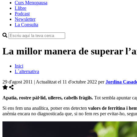
Curs Menopausa
Llibre
Podcast
Newsletter
La Consulta
La millor manera de superar l’
Inici
L´alternativa
29 d'agost 2011 | Actualitzat el 11 d'octubre 2022
per
Jordina Casa
Apatia, rostre pàl·lid, ulleres, cabells fràgils.
Tot sembla apuntar cap
Si ens fem una analítica, potser ens detecten
valors de ferritina i h
anèmia encara no diagnosticada que, si no fem res per evitar-ho, segur