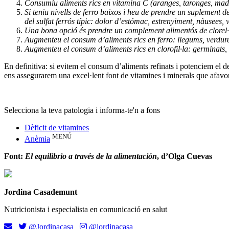
Consumiu aliments rics en vitamina C (aranges, taronges, mad
Si teniu nivells de ferro baixos i heu de prendre un suplement d
del sulfat ferrós típic: dolor d’estómac, estrenyiment, nàusee
Una bona opció és prendre un complement alimentós de clorel·la o
Augmenteu el consum d’aliments rics en ferro: llegums, verdures,
Augmenteu el consum d’aliments rics en clorofil·la: germinats, a
En definitiva: si evitem el consum d’aliments refinats i potenciem el d
ens assegurarem una excel·lent font de vitamines i minerals que afavorir
Selecciona la teva patologia i informa-te'n a fons
Dèficit de vitamines
MENÚ
Anèmia
Font:
El equilibrio a través de la alimentación
, d’Olga Cuevas
Jordina Casademunt
Nutricionista i especialista en comunicació en salut
@Jordinacasa
@jordinacasa