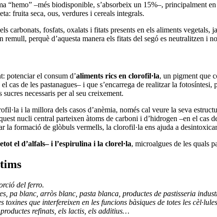
forma “hemo” –més biodisponible, s’absorbeix un 15%–, principalment en
: fruita seca, ous, verdures i cereals integrals.
els carbonats, fosfats, oxalats i fitats presents en els aliments vegetal
n remull, perquè d’aquesta manera els fitats del segó es neutralitzen i no
nt: potenciar el consum d’
aliments
rics en clorofil·la
, un pigment que co
l cas de les pastanagues– i que s’encarrega de realitzar la fotosíntesi,
s sucres necessaris per al seu creixement.
orofil·la i la millora dels casos d’anèmia, només cal veure la seva estruc
uest nucli central parteixen àtoms de carboni i d’hidrogen –en el cas d
 la formació de glòbuls vermells, la clorofil·la ens ajuda a desintoxicar
ot el d’alfals– i l’espirulina i la clorel·la
, microalgues de les quals 
ptims
orció del ferro.
ques, pa blanc, arròs blanc, pasta blanca, productes de pastisseria indus
s toxines que interfereixen en les funcions bàsiques de totes les cèl·lul
 productes refinats, els lactis, els additius…