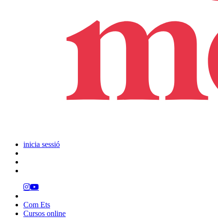
inicia sessió
Com Ets
Cursos online