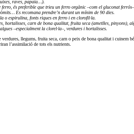
uixes, raves, papaia…).
e ferro, és preferible que trieu un ferro orgànic –com el gluconat ferrós
s, vòmits… Es recomana prendre’n durant un mínim de 90 dies.
 espirulina, fonts riques en ferro i en clorofil·la.
 hortalisses, carn de bona qualitat, fruita seca (ametlles, pinyons), alg
lgues –especialment la clorel·la–, verdures i hortalisses.
e verdures, llegums, fruita seca, carn o peix de bona qualitat i cuinem 
an l’assimilació de tots els nutrients.