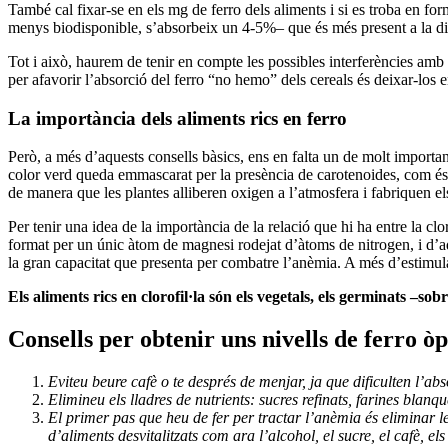
També cal fixar-se en els mg de ferro dels aliments i si es troba en 
menys biodisponible, s’absorbeix un 4-5%– que és més present a la dieta
Tot i això, haurem de tenir en compte les possibles interferències amb 
per afavorir l’absorció del ferro “no hemo” dels cereals és deixar-los e
La importància dels aliments rics en ferro
Però, a més d’aquests consells bàsics, ens en falta un de molt importa
color verd queda emmascarat per la presència de carotenoides, com és e
de manera que les plantes alliberen oxigen a l’atmosfera i fabriquen el
Per tenir una idea de la importància de la relació que hi ha entre la cl
format per un únic àtom de magnesi rodejat d’àtoms de nitrogen, i d’aq
la gran capacitat que presenta per combatre l’anèmia. A més d’estimular
Els aliments rics en clorofil·la són els vegetals, els germinats –sobret
Consells per obtenir uns nivells de ferro ò
Eviteu beure cafè o te després de menjar, ja que dificulten l’abs
Elimineu els lladres de nutrients: sucres refinats, farines blan
El primer pas que heu de fer per tractar l’anèmia és eliminar le
d’aliments desvitalitzats com ara l’alcohol, el sucre, el cafè, els