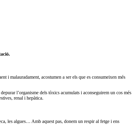
ació.
alment i malauradament, acostumen a ser els que es consumeixen més
 depurar l’organisme dels tòxics acumulats i aconseguirem un cos més
tives, renal i hepàtica.
 seca, les algues… Amb aquest pas, donem un respir al fetge i ens