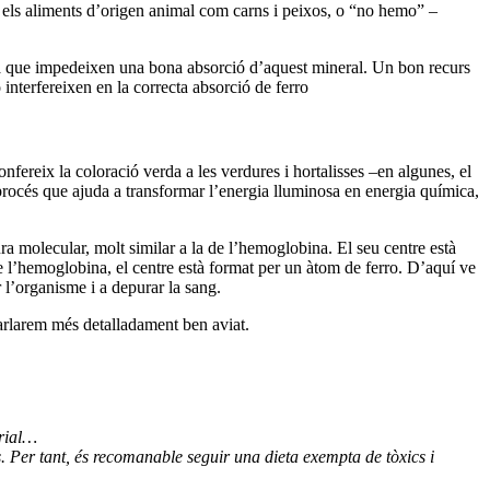
 els aliments d’origen animal com carns i peixos, o “no hemo” –
s, ja que impedeixen una bona absorció d’aquest mineral. Un bon recurs
 interfereixen en la correcta absorció de ferro
nfereix la coloració verda a les verdures i hortalisses –en algunes, el
 procés que ajuda a transformar l’energia lluminosa en energia química,
tura molecular, molt similar a la de l’hemoglobina. El seu centre està
e l’hemoglobina, el centre està format per un àtom de ferro. D’aquí ve
 l’organisme i a depurar la sang.
parlarem més detalladament ben aviat.
trial…
es. Per tant, és recomanable seguir una dieta exempta de tòxics i