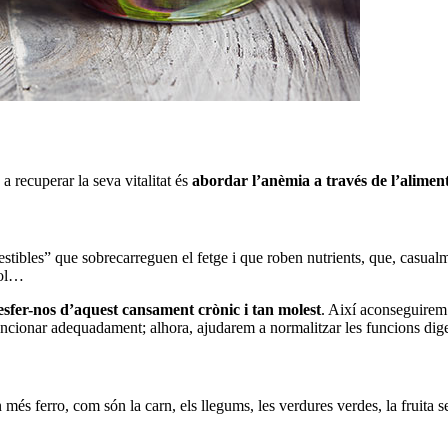
 recuperar la seva vitalitat és
abordar l’anèmia a través de l’aliment
estibles” que sobrecarreguen el fetge i que roben nutrients, que, casu
hol…
 desfer-nos d’aquest cansament crònic i tan molest
. Així aconseguirem
funcionar adequadament; alhora, ajudarem a normalitzar les funcions diges
 més ferro, com són la carn, els llegums, les verdures verdes, la fruita