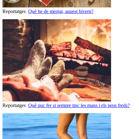
Reportatges
Què he de menjar, aquest hivern?
Reportatges
Què puc fer si sempre tinc les mans i els peus freds?