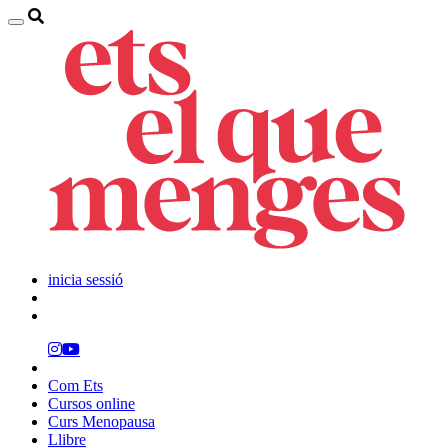
inicia sessió
Com Ets
Cursos online
Curs Menopausa
Llibre