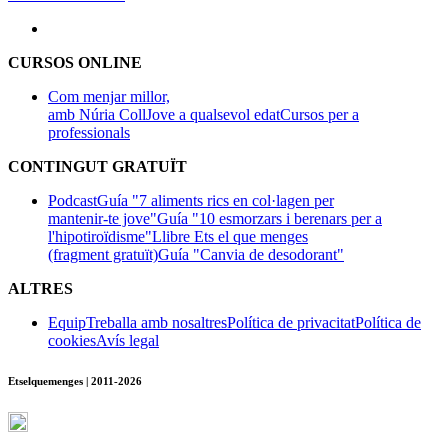
CURSOS ONLINE
Com menjar millor,
amb Núria Coll
Jove a qualsevol edat
Cursos per a
professionals
CONTINGUT GRATUÏT
Podcast
Guía "7 aliments rics en col·lagen per
mantenir-te jove"
Guía "10 esmorzars i berenars per a
l'hipotiroïdisme"
Llibre Ets el que menges
(fragment gratuït)
Guía "Canvia de desodorant"
ALTRES
Equip
Treballa amb nosaltres
Política de privacitat
Política de
cookies
Avís legal
Etselquemenges | 2011-2026