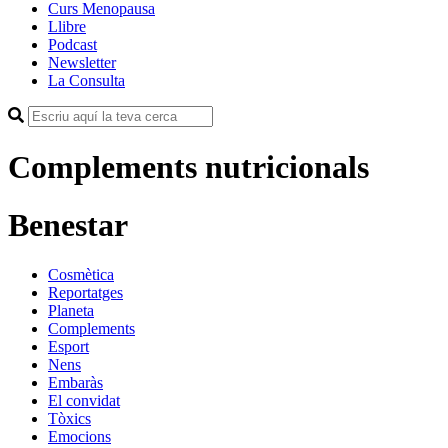
Curs Menopausa
Llibre
Podcast
Newsletter
La Consulta
Complements nutricionals
Benestar
Cosmètica
Reportatges
Planeta
Complements
Esport
Nens
Embaràs
El convidat
Tòxics
Emocions