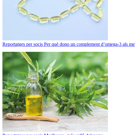
Reportatges per socis
Per què dono un complement d’omega-3 als meus