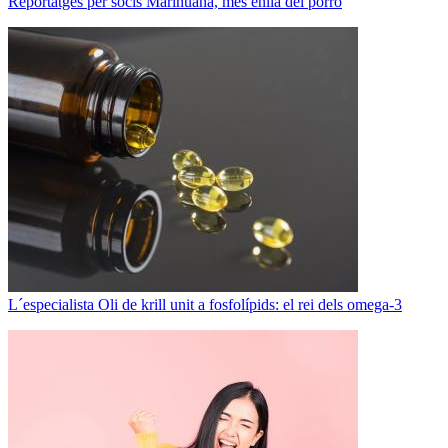
Reportatges per socis
Marihuana, més enllà del porro
L´especialista
Oli de krill unit a fosfolípids: el rei dels omega-3