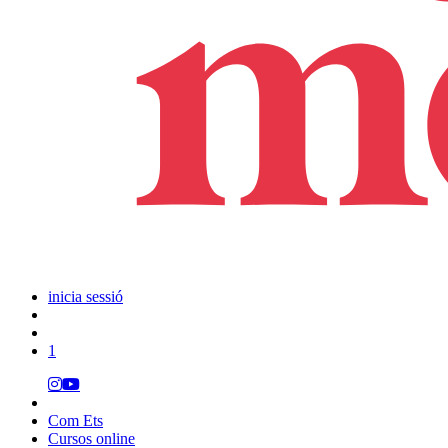
inicia sessió
1
Com Ets
Cursos online