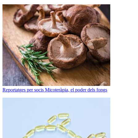
Reportatges per socis
Micoteràpia, el poder dels fongs