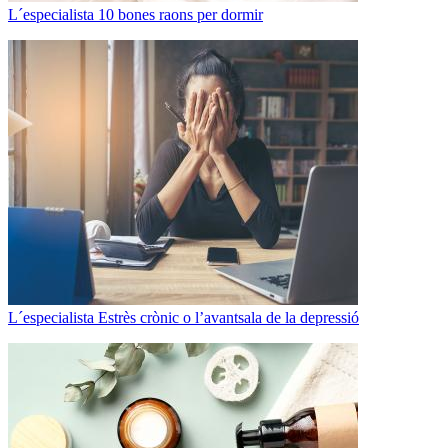
L´especialista
10 bones raons per dormir
L´especialista
Estrès crònic o l’avantsala de la depressió