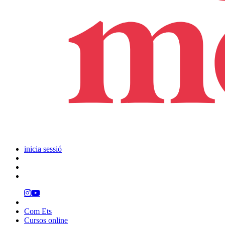
inicia sessió
Com Ets
Cursos online