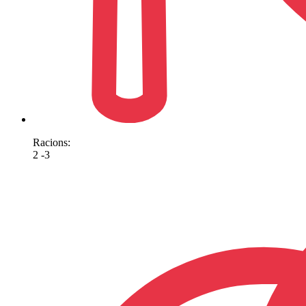
Racions:
2 -3