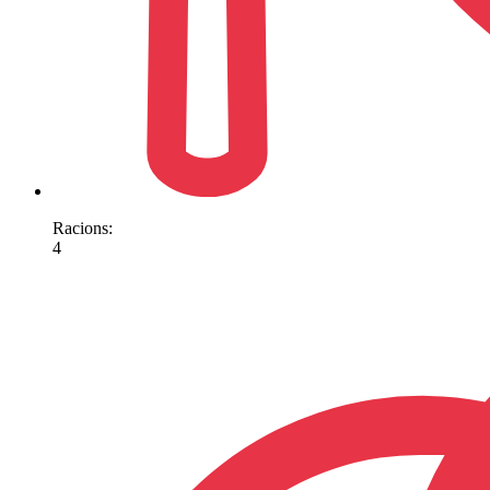
Racions:
4