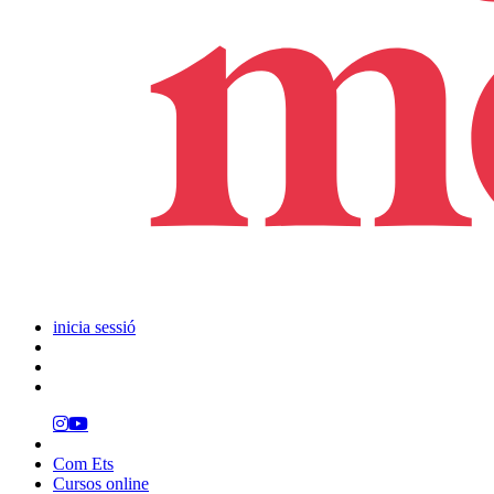
inicia sessió
Com Ets
Cursos online