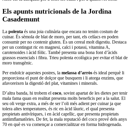
Els apunts nutricionals de la Jordina
Casademunt
La
polenta
és una joia culinària que encara no tenim costum de
cuinar. És sèmola de blat de moro, per tant, els celíacs en poden
consumir per no contenir gluten. És un cereal molt digestiu. Destaca
per un contingut ric en magnesi, calci i potassi, vitamina A,
carotenoides i àcid fòlic. També presenta una bona font d’àcids
grassos essencials i fibra. Trieu polenta ecològica per evitar el blat de
moro transgènic.
Per endolcir aquestes postres, la
melassa d’arròs
és ideal perquè li
proporciona el punt de dolçor que busquem i li atorga enzims, que
afavoreixen la digestió del plat, vitamines i minerals.
D’altra banda, hi trobem el
coco
, sovint apartat de les dietes per tenir
mala fama quan en realitat presenta molts beneficis per a la salut. El
seu oli verge extra, a més de ser l’oli més adient per cuinar ja que
tolera altes temperatures, és ric en àcid làuric, el qual presenta
propietats antivíriques, i en àcid caprílic, que presenta propietats
antiimflamatòries. De fet, la mala reputació del coco prové dels anys
70 en què es va començar a comercialitzar en forma hidrogenada.