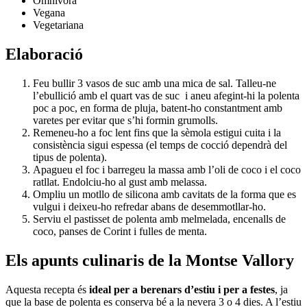
Omnívora
Vegana
Vegetariana
Elaboració
Feu bullir 3 vasos de suc amb una mica de sal. Talleu-ne
l’ebullició amb el quart vas de suc i aneu afegint-hi la polenta
poc a poc, en forma de pluja, batent-ho constantment amb
varetes per evitar que s’hi formin grumolls.
Remeneu-ho a foc lent fins que la sèmola estigui cuita i la
consistència sigui espessa (el temps de cocció dependrà del
tipus de polenta).
Apagueu el foc i barregeu la massa amb l’oli de coco i el coco
ratllat. Endolciu-ho al gust amb melassa.
Ompliu un motllo de silicona amb cavitats de la forma que es
vulgui i deixeu-ho refredar abans de desemmotllar-ho.
Serviu el pastisset de polenta amb melmelada, encenalls de
coco, panses de Corint i fulles de menta.
Els apunts culinaris de la Montse Vallory
Aquesta recepta és
ideal per a berenars d’estiu i per a festes
, ja
que la base de polenta es conserva bé a la nevera 3 o 4 dies. A l’estiu