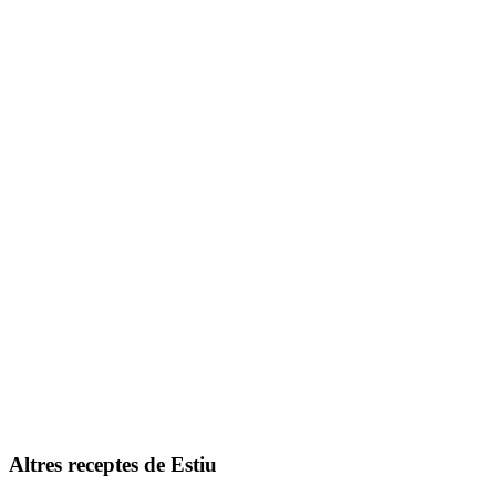
Batut de llet probiòtica i fruita
Altres receptes de
Estiu