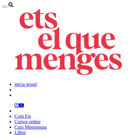
inicia sessió
Com Ets
Cursos online
Curs Menopausa
Llibre