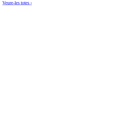
Veure-les totes ›
Pizza vegana de quinoa amb xampinyons