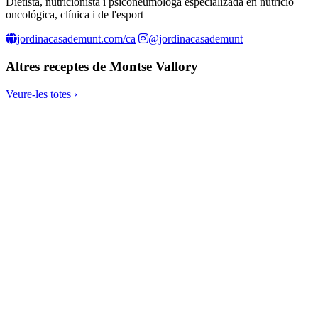
Dietista, nutricionista i psiconeumóloga especializada en nutricio
oncológica, clínica i de l'esport
jordinacasademunt.com/ca
@jordinacasademunt
Altres receptes de
Montse Vallory
Veure-les totes ›