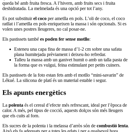
queda bé amb fruita fresca. A l’hivern, amb fruits secs i fruita
deshidratada. La melmelada és una opció per tot l’any.
Es pot substituir
el coco
per ametlla en pols. L’oli de coco, el coco
ratllat i l’ametlla en pols enriqueixen la massa i són opcionals. Si es
volen unes postres lleugeres, no cal posar-ne.
Els pastissets també
es poden fer sense motllo
:
Esteneu una capa fina de massa d’1-2 cm sobre una safata
plana humitejada prèviament i deixeu-ho refredar.
Talleu la massa amb un ganivet humit o amb un talla pasta de
la forma que es vulgui, feina estimulant per petits cuiners.
Els pastissets de la foto estan fets amb el motllo “mini-savarin” de
Lékué. La silicona de platí és un material estable i segur.
Els apunts energètics
La
polenta
és el cereal d’efecte més refrescant, ideal per l’època de
calor. A més, pel tipus de cocció, aquests dolços són més lleugers
que els cuits al forn.
Els sucres de la polenta i la melassa d’arròs són de
combustió lenta
.
Això els fa adequats per a totes les edats i per a qualsevol hora.