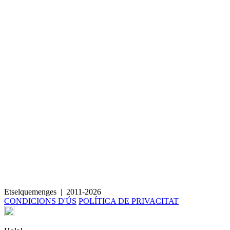
Broquetes de pollastre amb fetge i pebrot verd
Etselquemenges
|
2011-2026
CONDICIONS D'ÚS
POLÍTICA DE PRIVACITAT