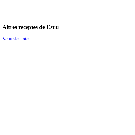
Moniato amb kale i camagrocs
Altres receptes de
Estiu
Veure-les totes ›