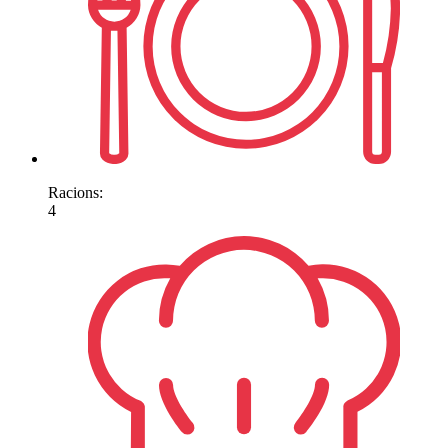
Racions:
4