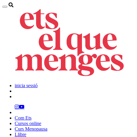
inicia sessió
Com Ets
Cursos online
Curs Menopausa
Llibre