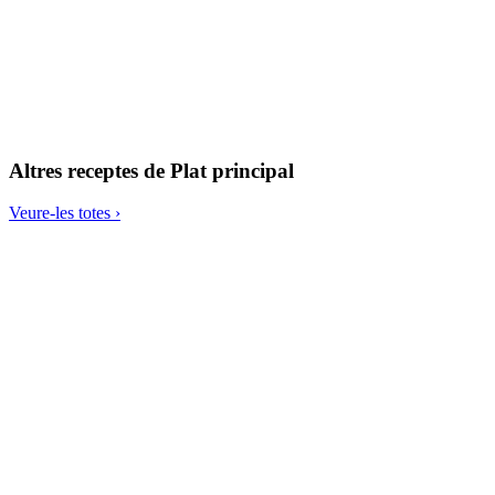
Conserva de remolatxa amb vinagreta de mostassa
Altres receptes de
Plat principal
Veure-les totes ›