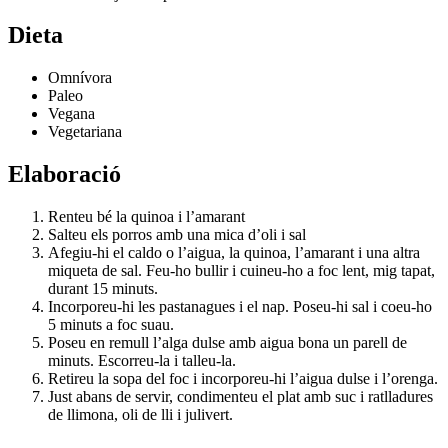
Dieta
Omnívora
Paleo
Vegana
Vegetariana
Elaboració
Renteu bé la quinoa i l’amarant
Salteu els porros amb una mica d’oli i sal
Afegiu-hi el caldo o l’aigua, la quinoa, l’amarant i una altra
miqueta de sal. Feu-ho bullir i cuineu-ho a foc lent, mig tapat,
durant 15 minuts.
Incorporeu-hi les pastanagues i el nap. Poseu-hi sal i coeu-ho
5 minuts a foc suau.
Poseu en remull l’alga dulse amb aigua bona un parell de
minuts. Escorreu-la i talleu-la.
Retireu la sopa del foc i incorporeu-hi l’aigua dulse i l’orenga.
Just abans de servir, condimenteu el plat amb suc i ratlladures
de llimona, oli de lli i julivert.