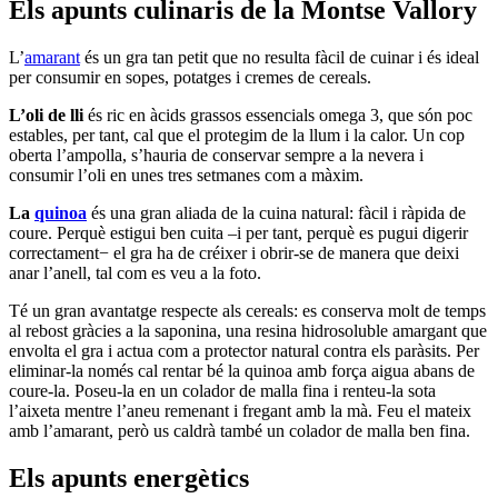
Els apunts culinaris de la Montse Vallory
L’
amarant
és un gra tan petit que no resulta fàcil de cuinar i és ideal
per consumir en sopes, potatges i cremes de cereals.
L’oli de lli
és ric en àcids grassos essencials omega 3, que són poc
estables, per tant, cal que el protegim de la llum i la calor. Un cop
oberta l’ampolla, s’hauria de conservar sempre a la nevera i
consumir l’oli en unes tres setmanes com a màxim.
La
quinoa
és una gran aliada de la cuina natural: fàcil i ràpida de
coure. Perquè estigui ben cuita –i per tant, perquè es pugui digerir
correctament− el gra ha de créixer i obrir-se de manera que deixi
anar l’anell, tal com es veu a la foto.
Té un gran avantatge respecte als cereals: es conserva molt de temps
al rebost gràcies a la saponina, una resina hidrosoluble amargant que
envolta el gra i actua com a protector natural contra els paràsits. Per
eliminar-la només cal rentar bé la quinoa amb força aigua abans de
coure-la. Poseu-la en un colador de malla fina i renteu-la sota
l’aixeta mentre l’aneu remenant i fregant amb la mà. Feu el mateix
amb l’amarant, però us caldrà també un colador de malla ben fina.
Els apunts energètics