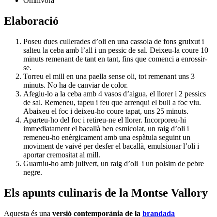
Omnívora
Elaboració
Poseu dues cullerades d’oli en una cassola de fons gruixut i
salteu la ceba amb l’all i un pessic de sal. Deixeu-la coure 10
minuts remenant de tant en tant, fins que comenci a enrossir-
se.
Torreu el mill en una paella sense oli, tot remenant uns 3
minuts. No ha de canviar de color.
Afegiu-lo a la ceba amb 4 vasos d’aigua, el llorer i 2 pessics
de sal. Remeneu, tapeu i feu que arrenqui el bull a foc viu.
Abaixeu el foc i deixeu-ho coure tapat, uns 25 minuts.
Aparteu-ho del foc i retireu-ne el llorer. Incorporeu-hi
immediatament el bacallà ben esmicolat, un raig d’oli i
remeneu-ho enèrgicament amb una espàtula seguint un
moviment de vaivé per desfer el bacallà, emulsionar l’oli i
aportar cremositat al mill.
Guarniu-ho amb julivert, un raig d’oli i un polsim de pebre
negre.
Els apunts culinaris de la Montse Vallory
Aquesta és una
versió contemporània de la
brandada