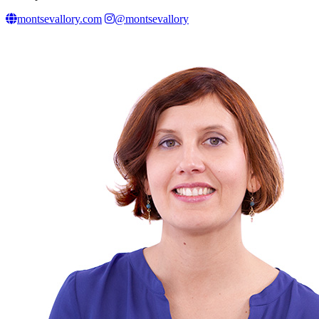
montsevallory.com
@montsevallory