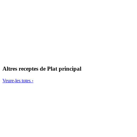
Llavors de gira-sol torrades i salades amb ume
Altres receptes de
Plat principal
Veure-les totes ›