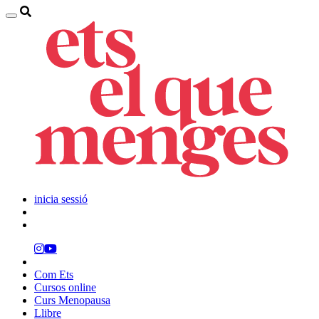
inicia sessió
Com Ets
Cursos online
Curs Menopausa
Llibre