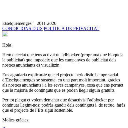
Verat al forn
Etselquemenges
|
2011-2026
CONDICIONS D'ÚS
POLÍTICA DE PRIVACITAT
Hola!
Hem detectat que tens activat un adblocker (programa que bloqueja
la publicitat) que impedeix que les campanyes de publicitat dels
nostres anunciants es visualitzin.
Ens agradaria explicar-te que el projecte periodístic i empresarial
d’Etselquemenges se sustenta, en una part molt important, gràcies
als nostres anunciants i a les seves campanyes, cosa que ens permet
que la majoria de continguts que es poden llegir siguin gratuïts.
Per tot plegat et volem demanar que desactivis l’adblocker per
continuar llegint-nos: podràs gaudir dels continguts i, de retruc, faràs
que el projecte de l’Ets sigui sostenible.
Moltes gràcies.