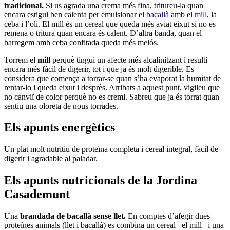
tradicional.
Si us agrada una crema més fina, tritureu-la quan
encara estigui ben calenta per emulsionar el
bacallà
amb el
mill
, la
ceba i l’oli. El mill és un cereal que queda més aviat eixut si no es
remena o tritura quan encara és calent. D’altra banda, quan el
barregem amb ceba confitada queda més melós.
Torrem el
mill
perquè tingui un afecte més alcalinitzant i resulti
encara més fàcil de digerir, tot i que ja és molt digerible. Es
considera que comença a torrar-se quan s’ha evaporat la humitat de
rentar-lo i queda eixut i desprès. Arribats a aquest punt, vigileu que
no canviï de color perquè no es cremi. Sabreu que ja és torrat quan
sentiu una oloreta de nous torrades.
Els apunts energètics
Un plat molt nutritiu de proteïna completa i cereal integral, fàcil de
digerir i agradable al paladar.
Els apunts nutricionals de la Jordina
Casademunt
Una
brandada de bacallà sense llet.
En comptes d’afegir dues
proteïnes animals (llet i bacallà) es combina un cereal –el mill– i una