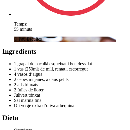
Temps:
55 minuts
© Pau Esculies
Ingredients
1 grapat de bacallà esqueixat i ben dessalat
1 vas (250ml) de mill, rentat i escorregut
4 vasos d’aigua
2 cebes mitjanes, a daus petits
2 alls trinxats
2 fulles de llorer
Julivert trinxat
Sal marina fina
Oli verge extra d’oliva arbequina
Dieta