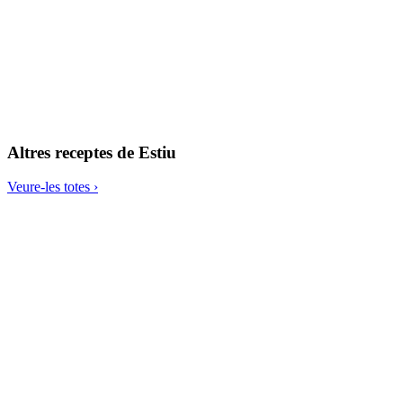
Pizza de coliflor amb verdures
Altres receptes de
Estiu
Veure-les totes ›