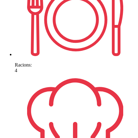
Racions:
4