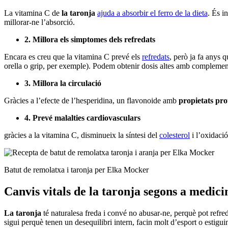
La vitamina C de
la taronja
ajuda a absorbir el ferro de la dieta
. És i
millorar-ne l’absorció.
2. Millora els simptomes dels refredats
Encara es creu que la vitamina C prevé els
refredats
, però ja fa anys 
orella o grip, per exemple). Podem obtenir dosis altes amb complement
3. Millora la circulació
Gràcies a l’efecte de l’hesperidina, un flavonoide amb
propietats pro
4. Prevé malalties cardiovasculars
gràcies a la vitamina C, disminueix la síntesi del
colesterol
i l’oxidaci
Batut de remolatxa i taronja per Elka Mocker
Canvis vitals de la taronja segons a medici
La taronja
té naturalesa freda i convé no abusar-ne, perquè pot refre
sigui perquè tenen un desequilibri intern, facin molt d’esport o esti