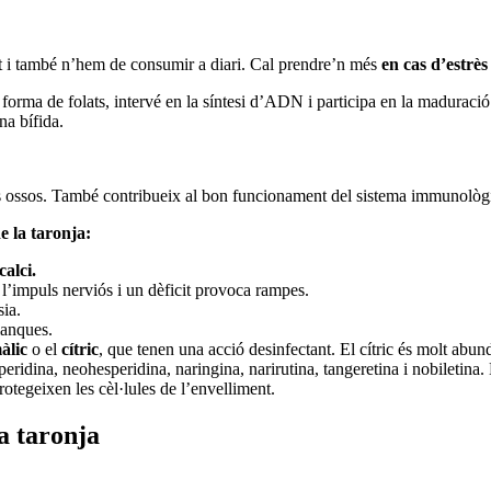
 i també n’hem de consumir a diari. Cal prendre’n més
en cas d’estrès 
n forma de folats, intervé en la síntesi d’ADN i participa en la madurac
na bífida.
ls ossos. També contribueix al bon funcionament del sistema immunològic
e la taronja:
calci.
 l’impuls nerviós i un dèficit provoca rampes.
sia.
lanques.
àlic
o el
cítric
, que tenen una acció desinfectant. El cítric és molt abun
eridina, neohesperidina, naringina, narirutina, tangeretina i nobiletina.
otegeixen les cèl·lules de l’envelliment.
la taronja