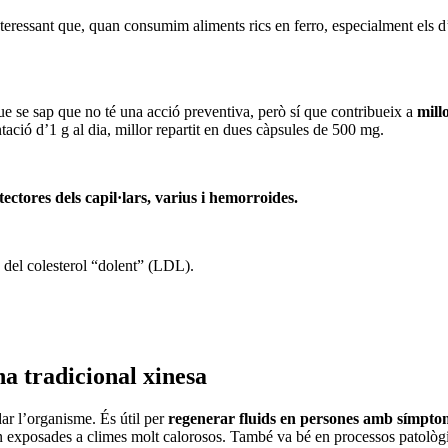
nteressant que, quan consumim aliments rics en ferro, especialment els 
que se sap que no té una acció preventiva, però sí que contribueix a
mill
ació d’1 g al dia, millor repartit en dues càpsules de 500 mg.
tectores dels capil·lars, varius i hemorroides.
ó del colesterol “dolent” (LDL).
na tradicional xinesa
dar l’organisme. És útil per
regenerar fluids
en persones amb símptom
guin exposades a climes molt calorosos. També va bé en processos patolò