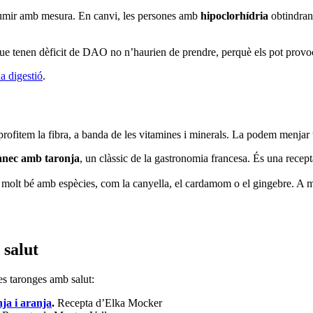
mir amb mesura. En canvi, les persones amb
hipoclorhídria
obtindran
s que tenen dèficit de DAO no n’haurien de prendre, perquè els pot prov
a digestió
.
aprofitem la fibra, a banda de les vitamines i minerals. La podem menjar 
nec amb taronja
, un clàssic de la gastronomia francesa. És una recepta 
molt bé amb espècies, com la canyella, el cardamom o el gingebre. A mé
 salut
es taronges amb salut:
ja i aranja
.
Recepta d’Elka Mocker