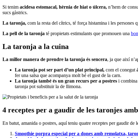
Si tenim
acidesa estomacal, hèrnia de hiat o úlcera,
n’hem de consu
sucs gàstrics.
La taronja,
com la resta del cítrics, té força histamina i les persone
La pell de la taronja
té propietats estimulants que promouen una
bon
La taronja a la cuina
La millor manera de prendre la taronja és sencera
, ja que així n’
La taronja pot ser part d’un plat principal,
com el conegut
à
fer una salsa que acompanya molt bé el gust de la carn.
La taronja també és un gran recurs per a postres
i combina 
taronja pot substituir la de llimona.
4 receptes per a gaudir de les taronjes amb
En batut, amanida o postres, aquí teniu quatre receptes per gaudir de l
Smoothie porpra especial per a dones amb remolatxa, taron