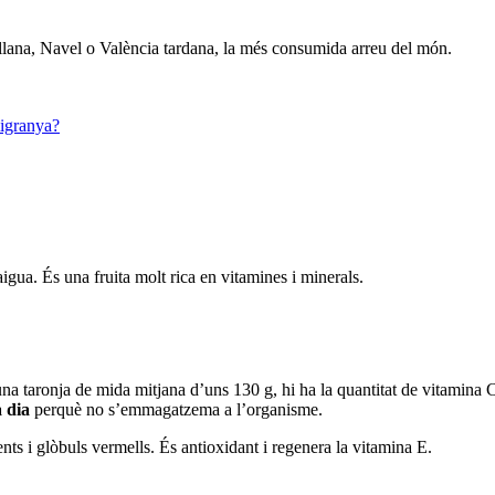
llana, Navel o València tardana, la més consumida arreu del món.
migranya?
gua. És una fruita molt rica en vitamines i minerals.
 taronja de mida mitjana d’uns 130 g, hi ha la quantitat de vitamina C
 dia
perquè no s’emmagatzema a l’organisme.
nts i glòbuls vermells. És antioxidant i regenera la vitamina E.