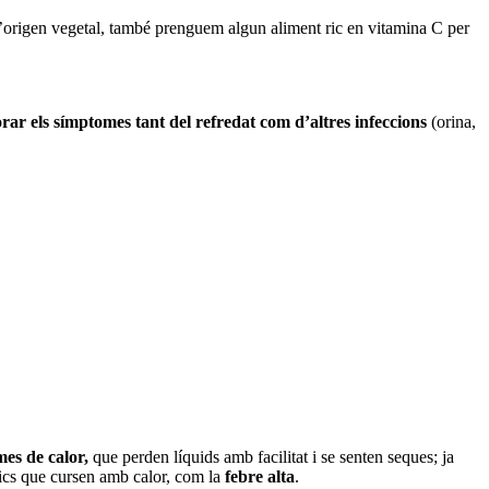
d’origen vegetal, també prenguem algun aliment ric en vitamina C per
orar els símptomes tant del refredat com d’altres infeccions
(orina,
es de calor,
que perden líquids amb facilitat i se senten seques; ja
gics que cursen amb calor, com la
febre alta
.