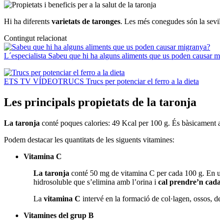
Hi ha diferents
varietats de taronges
. Les més conegudes són la sevi
Contingut relacionat
L´especialista
Sabeu que hi ha alguns aliments que us poden causar 
ETS TV VÍDEOTRUCS
Trucs per potenciar el ferro a la dieta
Les principals propietats de la taronja
La taronja
conté poques calories: 49 Kcal per 100 g. És bàsicament ai
Podem destacar les quantitats de les siguents vitamines:
Vitamina C
La
taronja
conté 50 mg de vitamina C per cada 100 g. En una
hidrosoluble que s’elimina amb l’orina i
cal prendre’n cada
La
vitamina C
intervé en la formació de col·lagen, ossos, de
Vitamines del grup B