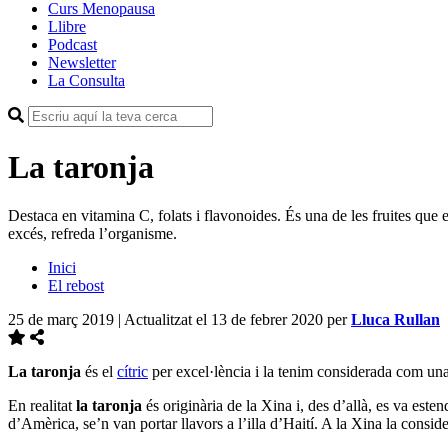
Curs Menopausa
Llibre
Podcast
Newsletter
La Consulta
La taronja
Destaca en vitamina C, folats i flavonoides. És una de les fruites qu
excés, refreda l’organisme.
Inici
El rebost
25 de març 2019 | Actualitzat el 13 de febrer 2020
per
Lluca Rullan
La taronja
és el
cítric
per excel·lència i la tenim considerada com una
En realitat
la taronja
és originària de la Xina i, des d’allà, es va este
d’Amèrica, se’n van portar llavors a l’illa d’Haití. A la Xina la cons