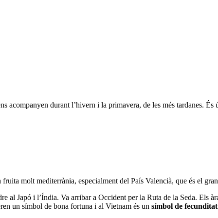
e ens acompanyen durant l’hivern i la primavera, de les més tardanes. É
 fruita molt mediterrània, especialment del País Valencià, que és el gra
ndre al Japó i l’Índia. Va arribar a Occident per la Ruta de la Seda. Els à
ideren un símbol de bona fortuna i al Vietnam és un
símbol de fecunditat