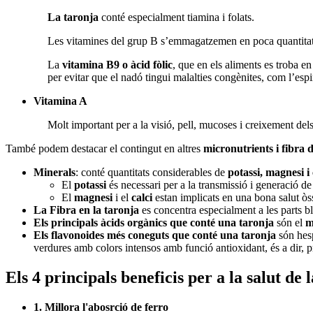
La taronja
conté especialment tiamina i folats.
Les vitamines del grup B s’emmagatzemen en poca quantitat
La
vitamina B9 o àcid fòlic
, que en els aliments es troba e
per evitar que el nadó tingui malalties congènites, com l’espi
Vitamina A
Molt important per a la visió, pell, mucoses i creixement de
També podem destacar el contingut en altres
micronutrients i fibra d
Minerals
: conté quantitats considerables de
potassi, magnesi i 
El
potassi
és necessari per a la transmissió i generació de
El
magnesi
i el
calci
estan implicats en una bona salut òs
La Fibra en la taronja
es concentra especialment a les parts b
Els principals àcids orgànics que conté una taronja
són el
m
Els flavonoides
més coneguts que conté una taronja
són hesp
verdures amb colors intensos amb funció antioxidant, és a dir, pr
Els 4 principals beneficis per a la salut de 
1. Millora l'abosrció de ferro