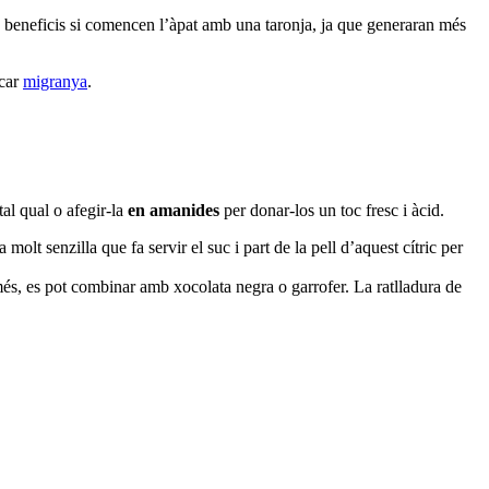
 beneficis si comencen l’àpat amb una taronja, ja que generaran més
ocar
migranya
.
tal qual o afegir-la
en amanides
per donar-los un toc fresc i àcid.
molt senzilla que fa servir el suc i part de la pell d’aquest cítric per
s, es pot combinar amb xocolata negra o garrofer. La ratlladura de