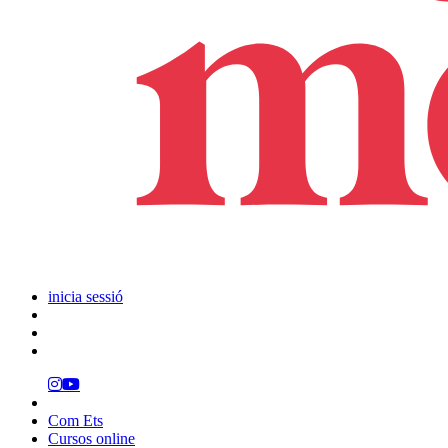
inicia sessió
Com Ets
Cursos online