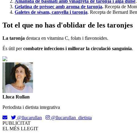
Amanida de basmati amb vinagreta de taronja i alga dulse
Gelatina de préssec amb aroma de taronja
.
Recepta de Mont
Galetes de sèsam, canyella i taronja
. Recepta de Bernard Ben
Tot el que no has d'oblidar de les taronjes
La taronja
destaca en vitamina C, folats i flavonoides.
És útil per
combatre infeccions i millorar la circulació sanguínia
.
Lluca Rullan
Periodista i dietista integrativa
@llucarullan
@llucarullan_dietista
PUBLICITAT
EL MÉS LLEGIT